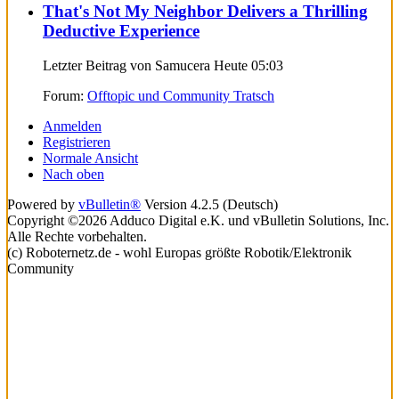
That's Not My Neighbor Delivers a Thrilling
Deductive Experience
Letzter Beitrag von Samucera Heute
05:03
Forum:
Offtopic und Community Tratsch
Anmelden
Registrieren
Normale Ansicht
Nach oben
Powered by
vBulletin®
Version 4.2.5 (Deutsch)
Copyright ©2026 Adduco Digital e.K. und vBulletin Solutions, Inc.
Alle Rechte vorbehalten.
(c) Roboternetz.de - wohl Europas größte Robotik/Elektronik
Community