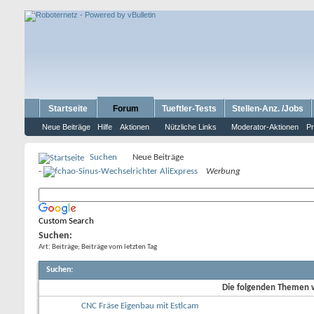
Startseite
Forum
Tueftler-Tests
Stellen-Anz. /Jobs
Neue Beiträge
Hilfe
Aktionen
Nützliche Links
Moderator-Aktionen
Pr
Suchen
Neue Beiträge
-
Werbung
Custom Search
Suchen:
Art: Beiträge; Beiträge vom letzten Tag
Suchen
:
Die folgenden Themen wu
CNC Fräse Eigenbau mit Estlcam