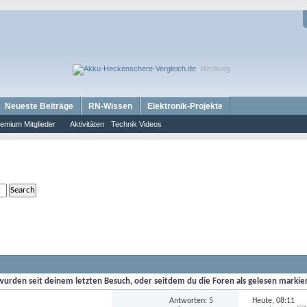
Werbung
Neueste Beiträge
RN-Wissen
Elektronik-Projekte
emium Mitglieder
Aktivitäten
Technik Videos
rden seit deinem letzten Besuch, oder seitdem du die Foren als gelesen markiert h
Antworten: 5
Heute,
08:11