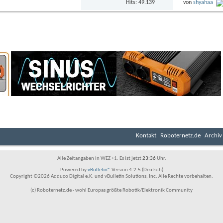
Hits: 49.139
von
shyahaa
Kontakt
Roboternetz.de
Archiv
Alle Zeitangaben in WEZ +1. Es ist jetzt
23:36
Uhr.
Powered by
vBulletin®
Version 4.2.5 (Deutsch)
Copyright ©2026 Adduco Digital e.K. und vBulletin Solutions, Inc. Alle Rechte vorbehalten.
(c) Roboternetz.de - wohl Europas größte Robotik/Elektronik Community