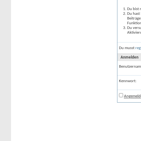
Du bist 
Du hast 
Beiträge
Funktion
Du versu
Aktivier
Du musst
reg
Anmelden
Benutzernam
Kennwort:
Angemelde