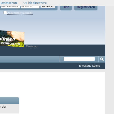
 Datenschutz
Ok ich akzeptiere
Hilfe
Registrieren
Angemeldet bleiben?
Werbung
Erweiterte Suche
r der