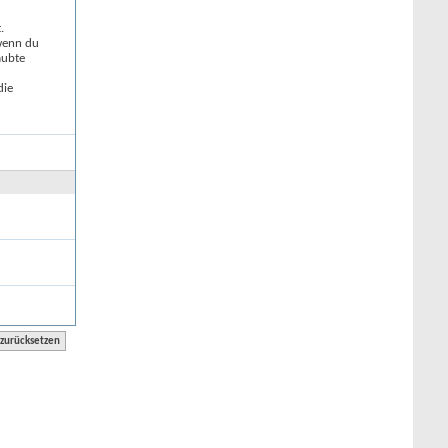
.
 wenn du
aubte
die