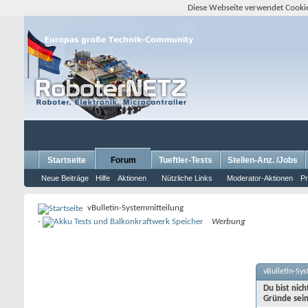
Diese Webseite verwendet Cookie
Startseite
Forum
Tueftler-Tests
Stellen-Anz. /Jobs
Neue Beiträge
Hilfe
Aktionen
Nützliche Links
Moderator-Aktionen
Pr
vBulletin-Systemmitteilung
-
Werbung
vBulletin-Sy
Du bist nic
Gründe sein