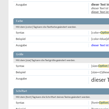
Ausgabe
dieser Text is
dieser Text ist
dieser Text is
Farbe
Mit dem [color] Tag kann die Textfarbe geändert werden.
Syntax
[color=
Optio
Beispiel
[color=blue]di
Ausgabe
dieser Text ist
Größe
Mit dem [size] Tag kann die Textgröße geändert werden.
Syntax
[size=
Option
]
Beispiel
[size=+2]diese
Ausgabe
dieser 
Schriftart
Mit dem [font] Tag kann die Schriftart deines Textes geändert werden.
Syntax
[font=
Option