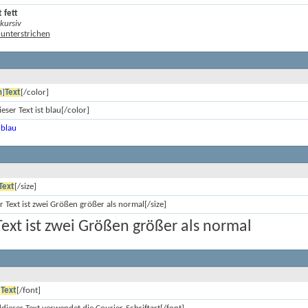
t fett
 kursiv
t unterstrichen
n
]
Text
[/color]
eser Text ist blau[/color]
 blau
Text
[/size]
r Text ist zwei Größen größer als normal[/size]
Text ist zwei Größen größer als normal
]
Text
[/font]