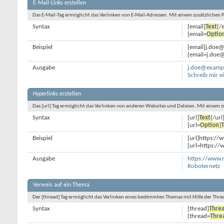
E-Mail-Links erstellen
Das E-Mail-Tag ermöglicht das Verlinken von E-Mail-Adressen. Mit einem zusätzliche
Syntax
[email]
Text
[/
[email=
Optio
Beispiel
[email]j.doe
[email=j.doe@
Ausgabe
j.doe@examp
Schreib mir e
Hyperlinks erstellen
Das [url] Tag ermöglicht das Verlinken von anderen Websites und Dateien. Mit einem
Syntax
[url]
Text
[/url
[url=
Option
]
T
Beispiel
[url]https://
[url=https:/
Ausgabe
https://www.
Roboternetz
Verweis auf ein Thema
Der [thread] Tag ermöglicht das Verlinken eines bestimmten Themas mit Hilfe der Th
Syntax
[thread]
Threa
[thread=
Thre