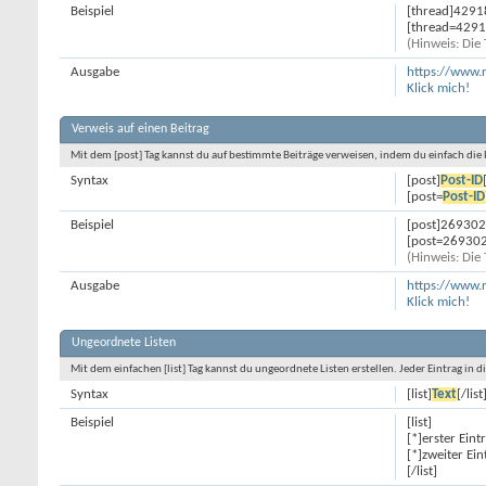
Beispiel
[thread]4291
[thread=42918
(Hinweis: Die
Ausgabe
https://www.
Klick mich!
Verweis auf einen Beitrag
Mit dem [post] Tag kannst du auf bestimmte Beiträge verweisen, indem du einfach die
Syntax
[post]
Post-ID
[post=
Post-ID
Beispiel
[post]269302
[post=269302]
(Hinweis: Die
Ausgabe
https://www
Klick mich!
Ungeordnete Listen
Mit dem einfachen [list] Tag kannst du ungeordnete Listen erstellen. Jeder Eintrag in di
Syntax
[list]
Text
[/list
Beispiel
[list]
[*]erster Eint
[*]zweiter Ein
[/list]