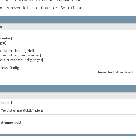
]dieser Text verwendet die Courier-Schriftart[/font]
xt verwendet die Courier-Schriftart
en.
t]
/center]
ight]
xt ist linksbündig[/left]
 Text ist zentriert[/center]
Text ist rechtsbündig[/right]
t linksbündig
dieser Text ist zentriert
/indent]
 Text ist eingerückt[/indent]
ist eingerückt