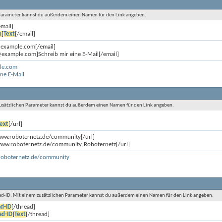
n Parameter kannst du außerdem einen Namen für den Link angeben.
email]
n
]
Text
[/email]
@example.com[/email]
example.com]Schreib mir eine E-Mail[/email]
le.com
ine E-Mail
 zusätzlichen Parameter kannst du außerdem einen Namen für den Link angeben.
]
ext
[/url]
www.roboternetz.de/community[/url]
/www.roboternetz.de/community]Roboternetz[/url]
roboternetz.de/community
read-ID. Mit einem zusätzlichen Parameter kannst du außerdem einen Namen für den Link angeben.
d-ID
[/thread]
ad-ID
]
Text
[/thread]