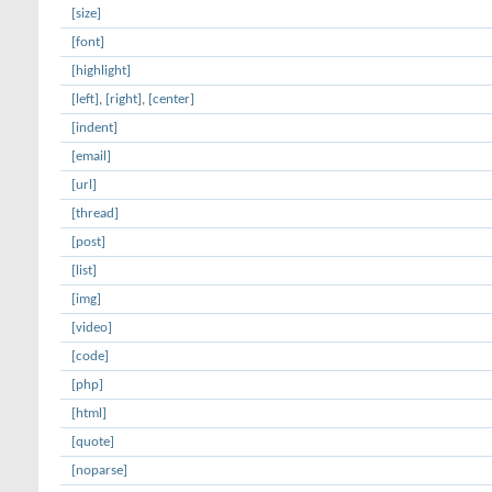
[size]
[font]
[highlight]
[left]
,
[right]
,
[center]
[indent]
[email]
[url]
[thread]
[post]
[list]
[img]
[video]
[code]
[php]
[html]
[quote]
[noparse]