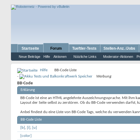
Startseite
Forum
Tueftler-Tests
Stellen-Anz. /Jobs
Neue Beiträge
Hilfe
Aktionen
Nützliche Links
Moderator-Aktionen
Pr
Hilfe
BB-Code Liste
-
Werbung
BB-Code
Erklärung
BB-Code ist eine an HTML angelehnte Auszeichnungssprache. Mit ihm kann
Layout der Seite selbst zu zerstören. Ob du BB-Code verwenden darfst, 
Anbei findest du eine Liste von BB-Code Tags, welche du verwenden kann
BB-Code Liste
[b]
,
[i]
,
[u]
[color]