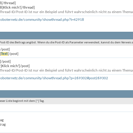
8[/thread]
]Klick mich![/thread]
 Thread-ID/Post-ID ist nur ein Beispiel und führt wahrscheinlich nicht zu einem Thema 
roboternetz.de/community/showthread.php?t=42918
 Post-ID des Beitrags angibst. Wenn du die Post-ID als Parameter verwendest, kannst du dem Verweis
[/post]
]
Text
[/post]
[/post]
Klick mich![/post]
 Thread-ID/Post-ID ist nur ein Beispiel und führt wahrscheinlich nicht zu einem Thema 
.roboternetz.de/community/showthread.php?p=269302#post269302
eser Liste beginnt mit dem [*] Tag.
]
rag
trag