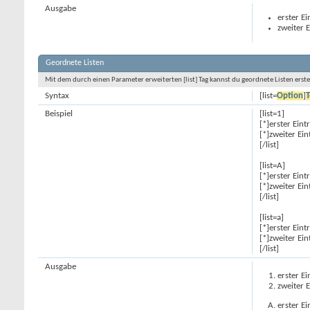
Ausgabe
erster Ei
zweiter E
Geordnete Listen
Mit dem durch einen Parameter erweiterten [list] Tag kannst du geordnete Listen erstel
Syntax
[list=
Option
]
T
Beispiel
[list=1]
[*]erster Eint
[*]zweiter Ein
[/list]
[list=A]
[*]erster Eint
[*]zweiter Ein
[/list]
[list=a]
[*]erster Eint
[*]zweiter Ein
[/list]
Ausgabe
erster Ei
zweiter E
erster Ei