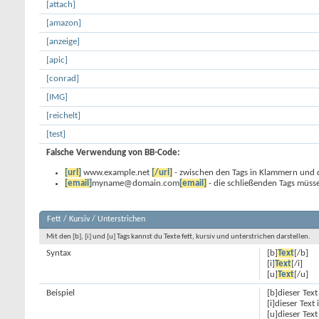
[attach]
[amazon]
[anzeige]
[apic]
[conrad]
[IMG]
[reichelt]
[test]
Falsche Verwendung von BB-Code:
[url]
www.example.net
[/url]
- zwischen den Tags in Klammern und d
[email]
myname@domain.com
[email]
- die schließenden Tags müss
Fett / Kursiv / Unterstrichen
Mit den [b], [i] und [u] Tags kannst du Texte fett, kursiv und unterstrichen darstellen.
Syntax
[b]
Text
[/b]
[i]
Text
[/i]
[u]
Text
[/u]
Beispiel
[b]dieser Text 
[i]dieser Text i
[u]dieser Text