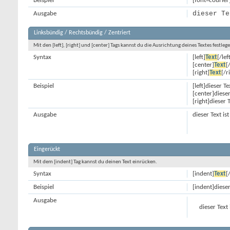
Beispiel
[font=courier
dieser Te
Ausgabe
Linksbündig / Rechtsbündig / Zentriert
Mit den [left], [right] und [center] Tags kannst du die Ausrichtung deines Textes festleg
Syntax
[left]
Text
[/lef
[center]
Text
[
[right]
Text
[/r
Beispiel
[left]dieser Te
[center]dieser
[right]dieser 
Ausgabe
dieser Text is
Eingerückt
Mit dem [indent] Tag kannst du deinen Text einrücken.
Syntax
[indent]
Text
[
Beispiel
[indent]dieser
Ausgabe
dieser Text 