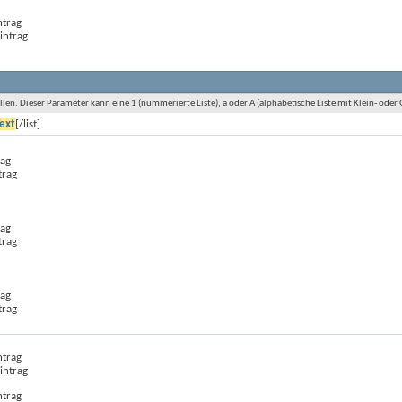
ntrag
intrag
len. Dieser Parameter kann eine 1 (nummerierte Liste), a oder A (alphabetische Liste mit Klein- oder
ext
[/list]
rag
trag
rag
trag
rag
trag
ntrag
intrag
ntrag