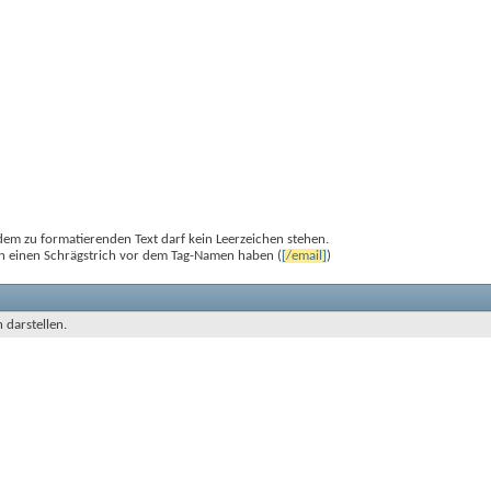
em zu formatierenden Text darf kein Leerzeichen stehen.
en einen Schrägstrich vor dem Tag-Namen haben (
[/email]
)
n darstellen.