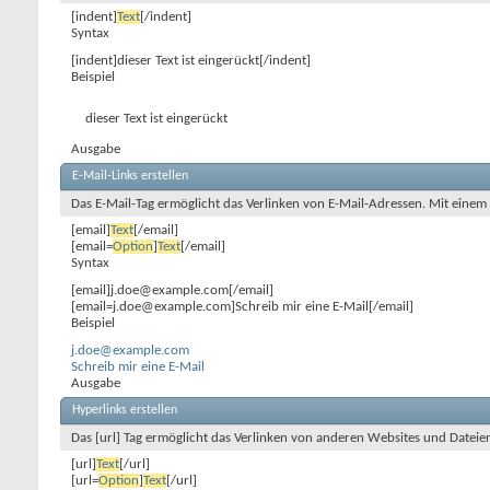
[indent]
Text
[/indent]
Syntax
[indent]dieser Text ist eingerückt[/indent]
Beispiel
dieser Text ist eingerückt
Ausgabe
E-Mail-Links erstellen
Das E-Mail-Tag ermöglicht das Verlinken von E-Mail-Adressen. Mit eine
[email]
Text
[/email]
[email=
Option
]
Text
[/email]
Syntax
[email]j.doe@example.com[/email]
[email=j.doe@example.com]Schreib mir eine E-Mail[/email]
Beispiel
j.doe@example.com
Schreib mir eine E-Mail
Ausgabe
Hyperlinks erstellen
Das [url] Tag ermöglicht das Verlinken von anderen Websites und Datei
[url]
Text
[/url]
[url=
Option
]
Text
[/url]