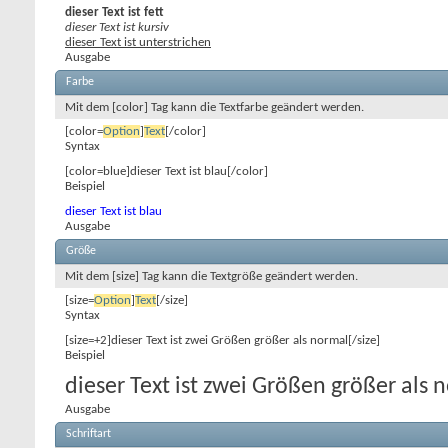
dieser Text ist fett
dieser Text ist kursiv
dieser Text ist unterstrichen
Ausgabe
Farbe
Mit dem [color] Tag kann die Textfarbe geändert werden.
[color=
Option
]
Text
[/color]
Syntax
[color=blue]dieser Text ist blau[/color]
Beispiel
dieser Text ist blau
Ausgabe
Größe
Mit dem [size] Tag kann die Textgröße geändert werden.
[size=
Option
]
Text
[/size]
Syntax
[size=+2]dieser Text ist zwei Größen größer als normal[/size]
Beispiel
dieser Text ist zwei Größen größer als 
Ausgabe
Schriftart