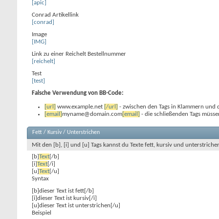
[apic]
Conrad Artikellink
[conrad]
Image
[IMG]
Link zu einer Reichelt Bestellnummer
[reichelt]
Test
[test]
Falsche Verwendung von BB-Code:
[url]
www.example.net
[/url]
- zwischen den Tags in Klammern und d
[email]
myname@domain.com
[email]
- die schließenden Tags müss
Fett / Kursiv / Unterstrichen
Mit den [b], [i] und [u] Tags kannst du Texte fett, kursiv und unterstriche
[b]
Text
[/b]
[i]
Text
[/i]
[u]
Text
[/u]
Syntax
[b]dieser Text ist fett[/b]
[i]dieser Text ist kursiv[/i]
[u]dieser Text ist unterstrichen[/u]
Beispiel