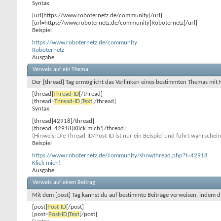
Syntax
[url]https://www.roboternetz.de/community[/url]
[url=https://www.roboternetz.de/community]Roboternetz[/url]
Beispiel
https://www.roboternetz.de/community
Roboternetz
Ausgabe
Verweis auf ein Thema
Der [thread] Tag ermöglicht das Verlinken eines bestimmten Themas mit
[thread]
Thread-ID
[/thread]
[thread=
Thread-ID
]
Text
[/thread]
Syntax
[thread]42918[/thread]
[thread=42918]Klick mich![/thread]
(Hinweis: Die Thread-ID/Post-ID ist nur ein Beispiel und führt wahrschei
Beispiel
https://www.roboternetz.de/community/showthread.php?t=42918
Klick mich!
Ausgabe
Verweis auf einen Beitrag
Mit dem [post] Tag kannst du auf bestimmte Beiträge verweisen, indem d
[post]
Post-ID
[/post]
[post=
Post-ID
]
Text
[/post]