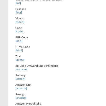
[list]
Grafiken
[img]
Videos
[video]
Code
[code]
PHP-Code
[php]
HTML-Code
[html]
Zitat
[quote]
BB-Code Umwandlung verhindern
[noparse]
Anhang
[attach]
Amazon Link
[amazon]
Anzeige
[anzeige]
Amazon Produktbild