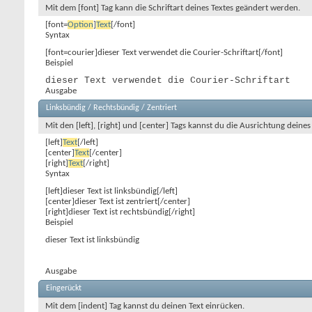
Mit dem [font] Tag kann die Schriftart deines Textes geändert werden.
[font=
Option
]
Text
[/font]
Syntax
[font=courier]dieser Text verwendet die Courier-Schriftart[/font]
Beispiel
dieser Text verwendet die Courier-Schriftart
Ausgabe
Linksbündig / Rechtsbündig / Zentriert
Mit den [left], [right] und [center] Tags kannst du die Ausrichtung deines 
[left]
Text
[/left]
[center]
Text
[/center]
[right]
Text
[/right]
Syntax
[left]dieser Text ist linksbündig[/left]
[center]dieser Text ist zentriert[/center]
[right]dieser Text ist rechtsbündig[/right]
Beispiel
dieser Text ist linksbündig
Ausgabe
Eingerückt
Mit dem [indent] Tag kannst du deinen Text einrücken.