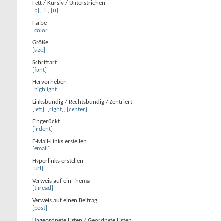
Fett / Kursiv / Unterstrichen
[b]
,
[i]
,
[u]
Farbe
[color]
Größe
[size]
Schriftart
[font]
Hervorheben
[highlight]
Linksbündig / Rechtsbündig / Zentriert
[left]
,
[right]
,
[center]
Eingerückt
[indent]
E-Mail-Links erstellen
[email]
Hyperlinks erstellen
[url]
Verweis auf ein Thema
[thread]
Verweis auf einen Beitrag
[post]
Ungeordnete Listen / Geordnete Listen