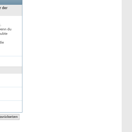
r der
.
 wenn du
aubte
die