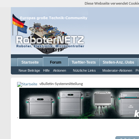
Diese Webseite verwendet Cookie
Startseite
Forum
Tueftler-Tests
Stellen-Anz. /Jobs
Neue Beiträge
Hilfe
Aktionen
Nützliche Links
Moderator-Aktionen
Pr
vBulletin-Systemmitteilung
-