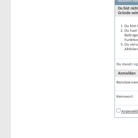
vBulletin-Sy
Du bist nic
Gründe sein
Du bist 
Du hast 
Beiträge
Funktion
Du versu
Aktivier
Du musst
reg
Anmelden
Benutzernam
Kennwort:
Angemelde