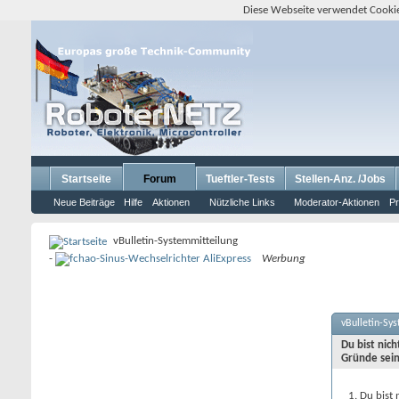
Diese Webseite verwendet Cookie
Startseite
Forum
Tueftler-Tests
Stellen-Anz. /Jobs
Neue Beiträge
Hilfe
Aktionen
Nützliche Links
Moderator-Aktionen
Pr
vBulletin-Systemmitteilung
-
Werbung
vBulletin-Sy
Du bist nic
Gründe sein
Du bist 