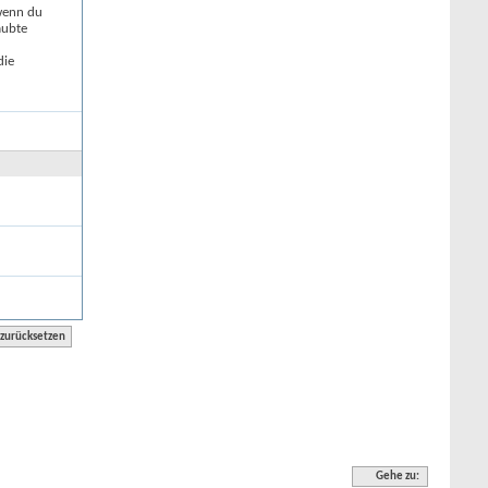
 wenn du
aubte
die
Gehe zu: