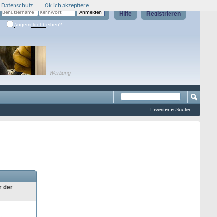
 Datenschutz
Ok ich akzeptiere
Hilfe
Registrieren
Angemeldet bleiben?
Werbung
Erweiterte Suche
r der
.