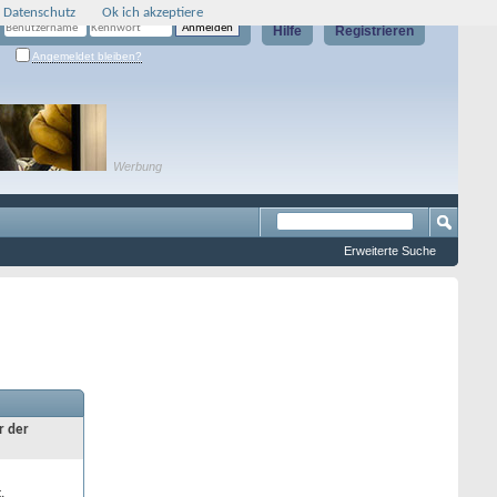
 Datenschutz
Ok ich akzeptiere
Hilfe
Registrieren
Angemeldet bleiben?
Werbung
Erweiterte Suche
r der
.