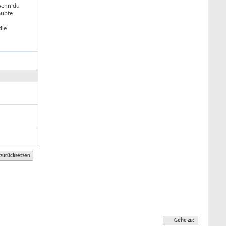
 wenn du
aubte
die
Gehe zu: