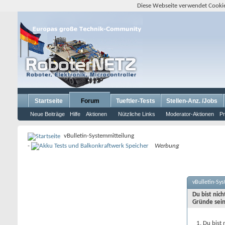
Diese Webseite verwendet Cookie
Startseite
Forum
Tueftler-Tests
Stellen-Anz. /Jobs
Neue Beiträge
Hilfe
Aktionen
Nützliche Links
Moderator-Aktionen
Pr
vBulletin-Systemmitteilung
-
Werbung
vBulletin-Sy
Du bist nic
Gründe sein
Du bist 