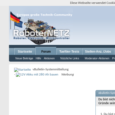
Diese Webseite verwendet Cookie
Startseite
Forum
Tueftler-Tests
Stellen-Anz. /Jobs
Neue Beiträge
Hilfe
Aktionen
Nützliche Links
Moderator-Aktionen
Pr
vBulletin-Systemmitteilung
-
Werbung
vBulletin-Sy
Du bist nic
Gründe sein
Du bist 