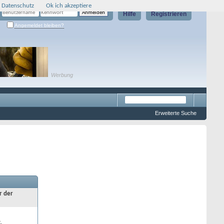
 Datenschutz
Ok ich akzeptiere
Hilfe
Registrieren
Angemeldet bleiben?
Werbung
Erweiterte Suche
r der
.