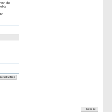
 wenn du
aubte
die
Gehe zu: