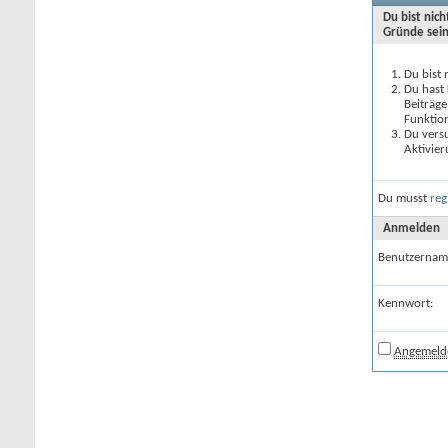
Du bist nic
Gründe sein
Du bist 
Du hast 
Beiträge
Funktion
Du versu
Aktivier
Du musst
reg
Anmelden
Benutzernam
Kennwort:
Angemelde