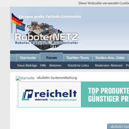
Diese Webseite verwendet Cookie
Startseite
Forum
Tueftler-Tests
Stellen-Anz. /Jobs
Neue Beiträge
Hilfe
Aktionen
Nützliche Links
Moderator-Aktionen
Pr
vBulletin-Systemmitteilung
-
vBulletin-Sy