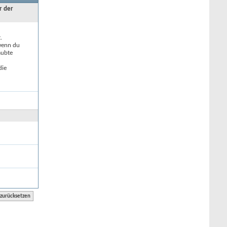
r der
.
 wenn du
aubte
die