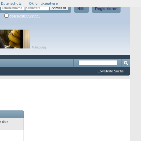
 Datenschutz
Ok ich akzeptiere
Hilfe
Registrieren
Angemeldet bleiben?
Werbung
Erweiterte Suche
r der
.