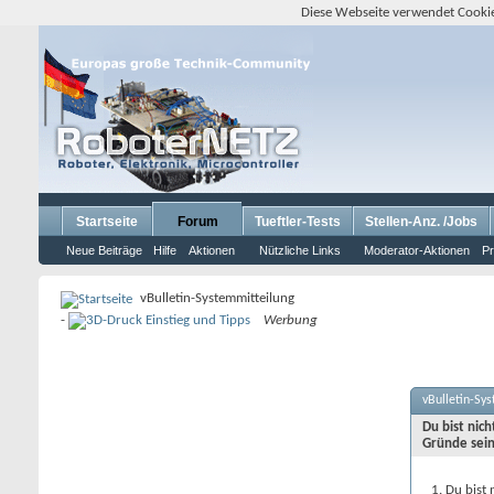
Diese Webseite verwendet Cookie
Startseite
Forum
Tueftler-Tests
Stellen-Anz. /Jobs
Neue Beiträge
Hilfe
Aktionen
Nützliche Links
Moderator-Aktionen
Pr
vBulletin-Systemmitteilung
-
Werbung
vBulletin-Sy
Du bist nic
Gründe sein
Du bist 