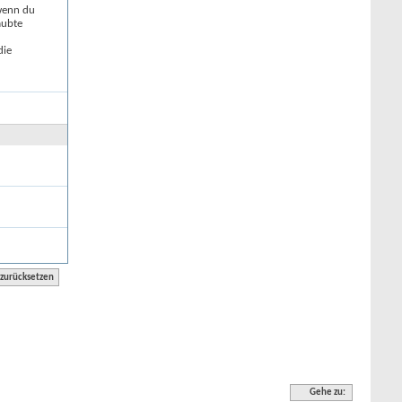
 wenn du
aubte
die
Gehe zu: