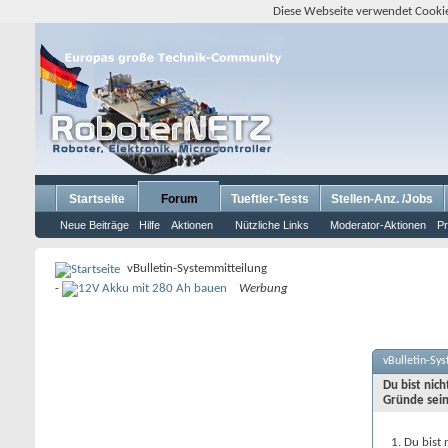
Diese Webseite verwendet Cookie
Startseite
Forum
Tueftler-Tests
Stellen-Anz. /Jobs
Neue Beiträge
Hilfe
Aktionen
Nützliche Links
Moderator-Aktionen
Pr
vBulletin-Systemmitteilung
-
Werbung
vBulletin-Sy
Du bist nic
Gründe sein
Du bist 