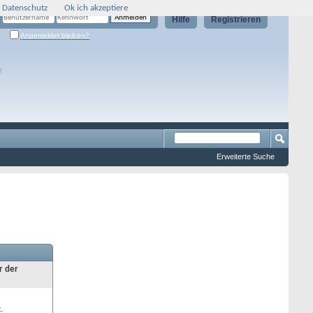
 Datenschutz
Ok ich akzeptiere
Hilfe
Registrieren
Angemeldet bleiben?
g
Erweiterte Suche
r der
.