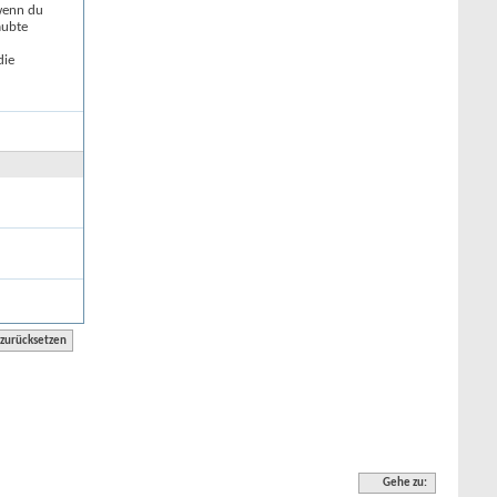
 wenn du
aubte
die
Gehe zu: