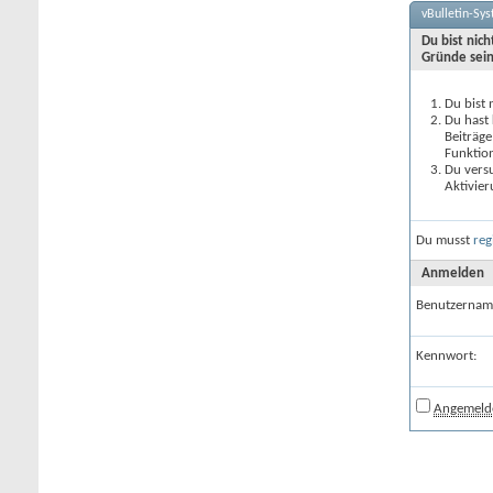
vBulletin-Sy
Du bist nic
Gründe sein
Du bist 
Du hast 
Beiträge
Funktion
Du versu
Aktivier
Du musst
reg
Anmelden
Benutzernam
Kennwort:
Angemelde