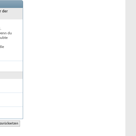
r der
.
 wenn du
aubte
die