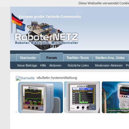
Diese Webseite verwendet Cookie
Startseite
Forum
Tueftler-Tests
Stellen-Anz. /Jobs
Neue Beiträge
Hilfe
Aktionen
Nützliche Links
Moderator-Aktionen
Pr
vBulletin-Systemmitteilung
-