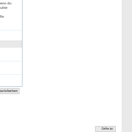
 wenn du
aubte
die
Gehe zu: