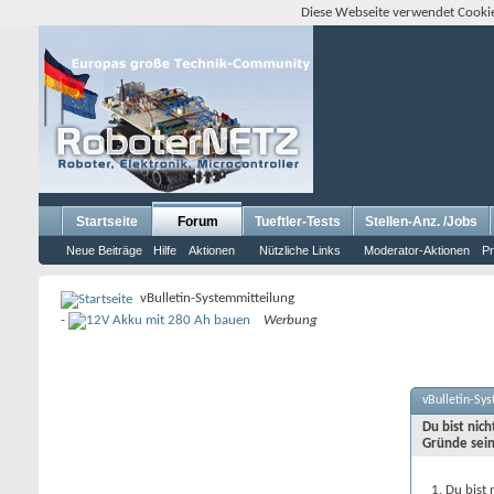
Diese Webseite verwendet Cookie
Startseite
Forum
Tueftler-Tests
Stellen-Anz. /Jobs
Neue Beiträge
Hilfe
Aktionen
Nützliche Links
Moderator-Aktionen
Pr
vBulletin-Systemmitteilung
-
Werbung
vBulletin-Sy
Du bist nic
Gründe sein
Du bist 