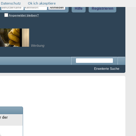
 Datenschutz
Ok ich akzeptiere
Hilfe
Registrieren
Angemeldet bleiben?
Werbung
Erweiterte Suche
r der
.