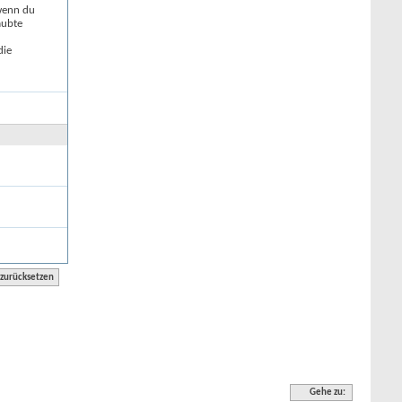
 wenn du
aubte
die
Gehe zu: