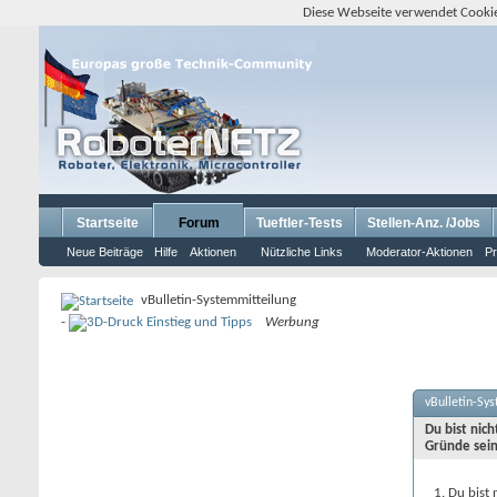
Diese Webseite verwendet Cookie
Startseite
Forum
Tueftler-Tests
Stellen-Anz. /Jobs
Neue Beiträge
Hilfe
Aktionen
Nützliche Links
Moderator-Aktionen
Pr
vBulletin-Systemmitteilung
-
Werbung
vBulletin-Sy
Du bist nic
Gründe sein
Du bist 