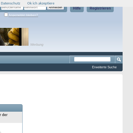
 Datenschutz
Ok ich akzeptiere
Hilfe
Registrieren
Angemeldet bleiben?
Werbung
Erweiterte Suche
r der
.