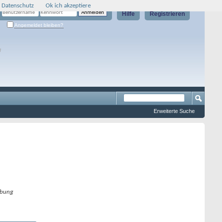
 Datenschutz
Ok ich akzeptiere
Hilfe
Registrieren
Angemeldet bleiben?
g
Erweiterte Suche
bung