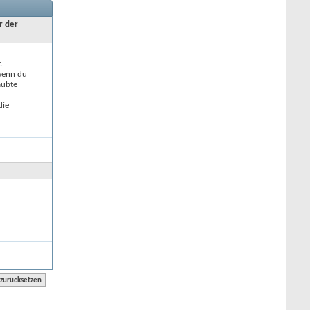
r der
.
 wenn du
aubte
die