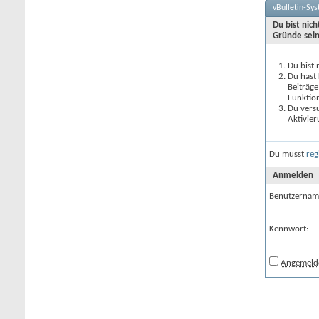
vBulletin-Sy
Du bist nic
Gründe sein
Du bist 
Du hast 
Beiträge
Funktion
Du versu
Aktivier
Du musst
reg
Anmelden
Benutzernam
Kennwort:
Angemelde