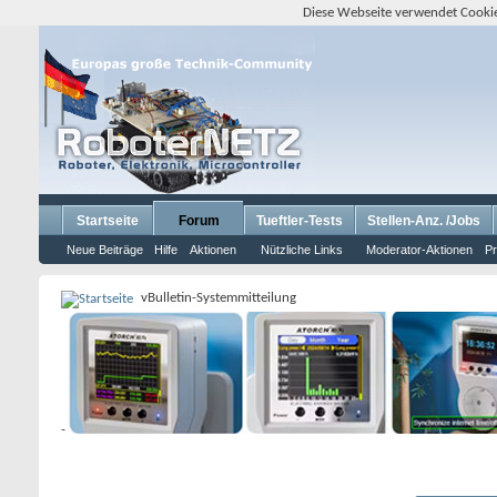
Diese Webseite verwendet Cookie
Startseite
Forum
Tueftler-Tests
Stellen-Anz. /Jobs
Neue Beiträge
Hilfe
Aktionen
Nützliche Links
Moderator-Aktionen
Pr
vBulletin-Systemmitteilung
-