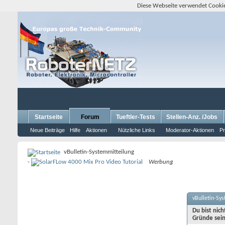
Diese Webseite verwendet Cookie
Startseite
Forum
Tueftler-Tests
Stellen-Anz. /Jobs
Neue Beiträge
Hilfe
Aktionen
Nützliche Links
Moderator-Aktionen
Pr
vBulletin-Systemmitteilung
-
Werbung
vBulletin-Sy
Du bist nic
Gründe sein