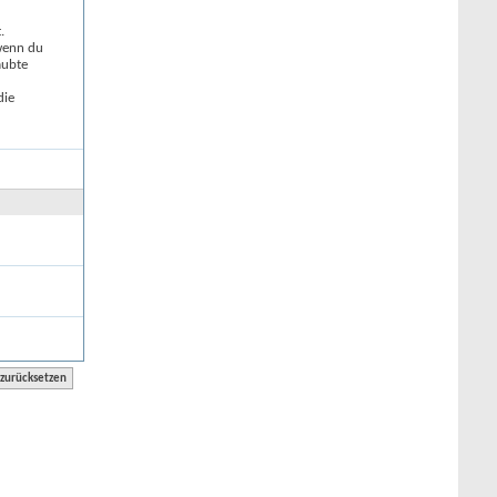
.
 wenn du
aubte
die