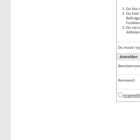
Du bist 
Du hast 
Beiträge
Funktion
Du versu
Aktivier
Du musst
reg
Anmelden
Benutzernam
Kennwort:
Angemelde