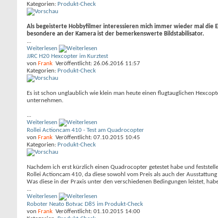
Kategorien:
Produkt-Check
Als begeisterte Hobbyfilmer interessieren mich immer wieder mal die 
besondere an der Kamera ist der bemerkenswerte Bildstabilisator.
...
Weiterlesen
JJRC H20 Hexcopter im Kurztest
von
Frank
Veröffentlicht: 26.06.2016 11:57
Kategorien:
Produkt-Check
Es ist schon unglaublich wie klein man heute einen flugtauglichen Hexcop
unternehmen.
...
Weiterlesen
Rollei Actioncam 410 - Test am Quadrocopter
von
Frank
Veröffentlicht: 07.10.2015 10:45
Kategorien:
Produkt-Check
Nachdem ich erst kürzlich einen Quadrocopter getestet habe und feststellen
Rollei Actioncam 410, da diese sowohl vom Preis als auch der Ausstattung
Was diese in der Praxis unter den verschiedenen Bedingungen leistet, habe
...
Weiterlesen
Roboter Neato Botvac D85 im Produkt-Check
von
Frank
Veröffentlicht: 01.10.2015 14:00