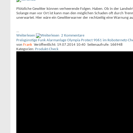
Plötzliche Gewitter können verheerende Folgen. Haben. Ob in der Landwirts
Solange man vor Ort ist kann man den möglichen Schaden oft durch Trenn
unerwartet. Hier wäre ein Gewitterwarner der rechtzeitig eine Warnung au
...
Weiterlesen
2 Kommentare
Preisgünstige Funk Alarmanlage Olympia Protect 9061 im Roboternetz-Ch
von
Frank
Veröffentlicht: 19.07.2014 10:40 Seitenaufrufe: 166948
Kategorien:
Produkt-Check