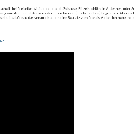
chaft, bei Freizeitaktivitäten oder auch Zuhause. Blitzeinschläge in Antennen-oder S
ung von Antennenleitungen oder Stromkreisen (Stecker ziehen) begrenzen. Aber nic
sgibt ideal.Genau das verspricht der kleine Bausatz vom Franzis-Verlag. Ich habe mi
eck