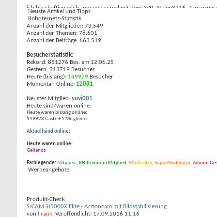
ich beschäftige mich zum ersten mal mit dem AVR, ATtiny3216. Zum progr
Neuste Artikel und Tipps
05.08.2026,
09:30
von
bevisjame
Roboternetz-Statistik
Was kann man mit einem alten GameBoy anstellen?
Erstellt von:
MasterMe
Anzahl der Mitglieder: 73.549
Guten Abend,
Anzahl der Themen: 78.601
ich habe mal ne kleine oder große Frage: Was kann ich mit alte GameB
Anzahl der Beiträge: 663.519
05.08.2026,
06:41
von
wkrug
Alle neuen Beiträge listen
Besucherstatistik:
Rekord: 851276 Bes. am 12.06.25
Gestern: 313719 Besucher
Heute (bislang):
149929
Besucher
Momentan Online:
12881
Neustes Mitglied:
yuvi001
Heute sind/waren online
Heute waren bislang online:
149928 Gäste + 1 Mitglieder
Aktuell sind online:
Heute waren online:
Galianos
Farblegende:
Mitglied
,
RN-Premium Mitglied
,
Moderator
,
SuperModerator
,
Admin
,
Ges
Werbeangebote
Produkt-Check
SJCAM SJ5000X Elite - Actioncam mit Bildstabilisierung
von
Frank
Veröffentlicht: 17.09.2016 11:16