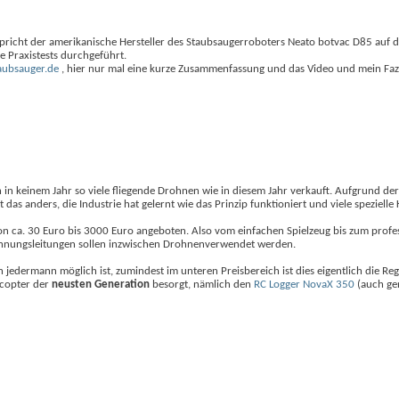
spricht der amerikanische Hersteller des Staubsaugerroboters Neato botvac D85 auf d
 Praxistests durchgeführt.
aubsauger.de
, hier nur mal eine kurze Zusammenfassung und das Video und mein Fazi
 in keinem Jahr so viele fliegende Drohnen wie in diesem Jahr verkauft. Aufgrund 
t das anders, die Industrie hat gelernt wie das Prinzip funktioniert und viele speziel
n ca. 30 Euro bis 3000 Euro angeboten. Also vom einfachen Spielzeug bis zum prof
annungsleitungen sollen inzwischen Drohnenverwendet werden.
 jedermann möglich ist, zumindest im unteren Preisbereich ist dies eigentlich die Reg
ocopter der
neusten Generation
besorgt, nämlich den
RC Logger NovaX 350
(auch ge