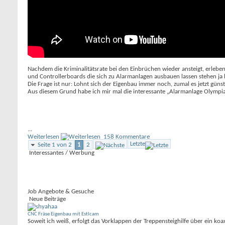
Nachdem die Kriminalitätsrate bei den Einbrüchen wieder ansteigt, erleb
und Controllerboards die sich zu Alarmanlagen ausbauen lassen stehen ja
Die Frage ist nur: Lohnt sich der Eigenbau immer noch, zumal es jetzt gün
Aus diesem Grund habe ich mir mal die interessante „Alarmanlage Olympi
...
Weiterlesen
158 Kommentare
Letzte
Seite 1 von 2
1
2
Interessantes / Werbung
Job Angebote & Gesuche
Neue Beiträge
CNC Fräse Eigenbau mit Estlcam
Soweit ich weiß, erfolgt das Vorklappen der Treppensteighilfe über ein 