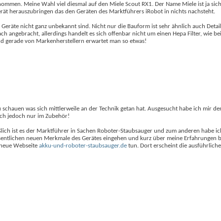
mmen. Meine Wahl viel diesmal auf den Miele Scout RX1. Der Name Miele ist ja sicher
erät herauszubringen das den Geräten des Marktführers iRobot in nichts nachsteht.
 Geräte nicht ganz unbekannt sind. Nicht nur die Bauform ist sehr ähnlich auch Deta
h angebracht, allerdings handelt es sich offenbar nicht um einen Hepa Filter, wie b
und gerade von Markenherstellern erwartet man so etwas!
 schauen was sich mittlerweile an der Technik getan hat. Ausgesucht habe ich mir d
ch jedoch nur im Zubehör!
lich ist es der Marktführer in Sachen Roboter-Staubsauger und zum anderen habe ich
wesentlichen neuen Merkmale des Gerätes eingehen und kurz über meine Erfahrungen 
e neue Webseite
akku-und-roboter-staubsauger.de
tun. Dort erscheint die ausführlich