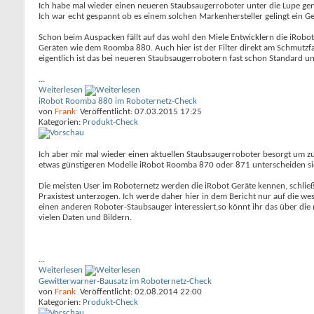
Ich habe mal wieder einen neueren Staubsaugerroboter unter die Lupe geno
Ich war echt gespannt ob es einem solchen Markenhersteller gelingt ein G
Schon beim Auspacken fällt auf das wohl den Miele Entwicklern die iRobot
Geräten wie dem Roomba 880. Auch hier ist der Filter direkt am Schmutzfac
eigentlich ist das bei neueren Staubsaugerrobotern fast schon Standard 
...
Weiterlesen
iRobot Roomba 880 im Roboternetz-Check
von
Frank
Veröffentlicht: 07.03.2015 17:25
Kategorien:
Produkt-Check
Ich aber mir mal wieder einen aktuellen Staubsaugerroboter besorgt um zu
etwas günstigeren Modelle iRobot Roomba 870 oder 871 unterscheiden si
Die meisten User im Roboternetz werden die iRobot Geräte kennen, schließ
Praxistest unterzogen. Ich werde daher hier in dem Bericht nur auf die 
einen anderen Roboter-Staubsauger interessiert,so könnt ihr das über di
vielen Daten und Bildern.
...
Weiterlesen
Gewitterwarner-Bausatz im Roboternetz-Check
von
Frank
Veröffentlicht: 02.08.2014 22:00
Kategorien:
Produkt-Check