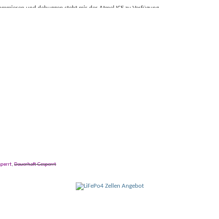
ammieren und debuggen steht mir der Atmel ICE zu Verfügung,
lo
oyspielen, der GameBoy Camera und zwei GameBoy Pockets und GameBoy
perrt
,
Dauerhaft Gesperrt