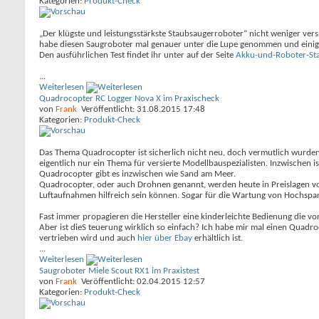
Kategorien:
Produkt-Check
„Der klügste und leistungsstärkste Staubsaugerroboter“ nicht weniger ver
habe diesen Saugroboter mal genauer unter die Lupe genommen und einige
Den ausführlichen Test findet ihr unter auf der Seite
Akku-und-Roboter-St
...
Weiterlesen
Quadrocopter RC Logger Nova X im Praxischeck
von
Frank
Veröffentlicht: 31.08.2015 17:48
Kategorien:
Produkt-Check
Das Thema Quadrocopter ist sicherlich nicht neu, doch vermutlich wurden
eigentlich nur ein Thema für versierte Modellbauspezialisten. Inzwischen is
Quadrocopter gibt es inzwischen wie Sand am Meer.
Quadrocopter, oder auch Drohnen genannt, werden heute in Preislagen vo
Luftaufnahmen hilfreich sein können. Sogar für die Wartung von Hochsp
Fast immer propagieren die Hersteller eine kinderleichte Bedienung die von
Aber ist dieS teuerung wirklich so einfach? Ich habe mir mal einen Quadr
vertrieben wird und auch
hier über Ebay
erhältlich ist.
...
Weiterlesen
Saugroboter Miele Scout RX1 im Praxistest
von
Frank
Veröffentlicht: 02.04.2015 12:57
Kategorien:
Produkt-Check