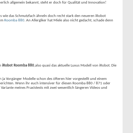
lich allgemein bekannt, steht er doch für Qualität und Innovation!
ils wie das Schmutzfach ähneln doch recht stark den neueren iRobot
eim
Roomba 880
. An Allergiker hat Miele also nicht gedacht, schade denn
en
iRobot Roomba 880
,also quasi das aktuelle Luxus Modell von iRobot. Die
 ja Vorgänger Modelle schon des öfteren hier vorgestellt und einem
berichten. Wenn ihr euch intensiver für diesen Roomba 880 / 871 oder
e Variante meines Praxistests mit zwei wesentlich längeren Videos und