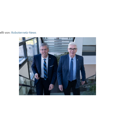
ellt von:
Roboternetz-News