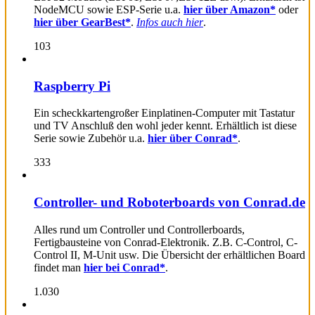
NodeMCU sowie ESP-Serie u.a.
hier über Amazon*
oder
hier über GearBest*
.
Infos auch hier
.
103
Raspberry Pi
Ein scheckkartengroßer Einplatinen-Computer mit Tastatur
und TV Anschluß den wohl jeder kennt. Erhältlich ist diese
Serie sowie Zubehör u.a.
hier über Conrad*
.
333
Controller- und Roboterboards von Conrad.de
Alles rund um Controller und Controllerboards,
Fertigbausteine von Conrad-Elektronik. Z.B. C-Control, C-
Control II, M-Unit usw. Die Übersicht der erhältlichen Board
findet man
hier bei Conrad*
.
1.030