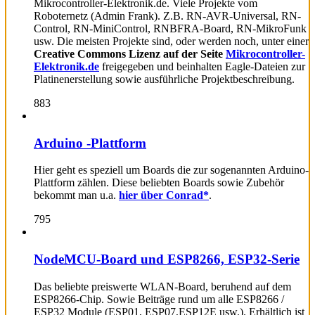
Mikrocontroller-Elektronik.de. Viele Projekte vom
Roboternetz (Admin Frank). Z.B. RN-AVR-Universal, RN-
Control, RN-MiniControl, RNBFRA-Board, RN-MikroFunk
usw. Die meisten Projekte sind, oder werden noch, unter einer
Creative Commons Lizenz auf der Seite
Mikrocontroller-
Elektronik.de
freigegeben und beinhalten Eagle-Dateien zur
Platinenerstellung sowie ausführliche Projektbeschreibung.
883
Arduino -Plattform
Hier geht es speziell um Boards die zur sogenannten Arduino-
Plattform zählen. Diese beliebten Boards sowie Zubehör
bekommt man u.a.
hier über Conrad*
.
795
NodeMCU-Board und ESP8266, ESP32-Serie
Das beliebte preiswerte WLAN-Board, beruhend auf dem
ESP8266-Chip. Sowie Beiträge rund um alle ESP8266 /
ESP32 Module (ESP01, ESP07,ESP12E usw.). Erhältlich ist