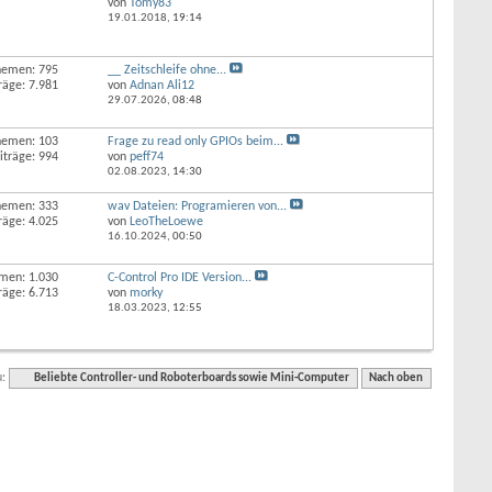
von
Tomy83
19.01.2018,
19:14
hemen: 795
__ Zeitschleife ohne...
räge: 7.981
von
Adnan Ali12
29.07.2026,
08:48
hemen: 103
Frage zu read only GPIOs beim...
iträge: 994
von
peff74
02.08.2023,
14:30
hemen: 333
wav Dateien: Programieren von...
räge: 4.025
von
LeoTheLoewe
16.10.2024,
00:50
men: 1.030
C-Control Pro IDE Version...
räge: 6.713
von
morky
18.03.2023,
12:55
:
Beliebte Controller- und Roboterboards sowie Mini-Computer
Nach oben