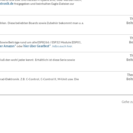
MikroFunk usw. Die meisten Projekte sind, oder werden noch,
dieses
ktronik.de
freigegeben und beinhalten Eagle-Dateien zur
Forums
anzeigen
T
RSS-
Beit
 zählen. Diese beliebten Boards sowie Zubehör bekommt man u.a.
Feed
dieses
Forums
anzeigen
T
RSS-
Be
Sowie Beiträge rund um alle ESP8266 / ESP32 Module (ESP01,
Feed
ber Amazon*
oder
hier über GearBest*
.
Infos auch hier
.
dieses
Forums
T
RSS-
anzeigen
Beit
ß den wohl jeder kennt. Erhältlich ist diese Serie sowie
Feed
dieses
Forums
anzeigen
The
RSS-
Beit
d-Elektronik. Z.B. C-Control, C-Control II, M-Unit usw. Die
Feed
dieses
Forums
anzeigen
Gehe zu