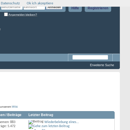
 Datenschutz
Ok ich akzeptiere
Hilfe
Registrieren
Angemeldet bleiben?
g
Erweiterte Suche
n unserem
Wiki
en / Beiträge
Letzter Beitrag
hemen: 883
Wiederbelebung eines...
räge: 5.472