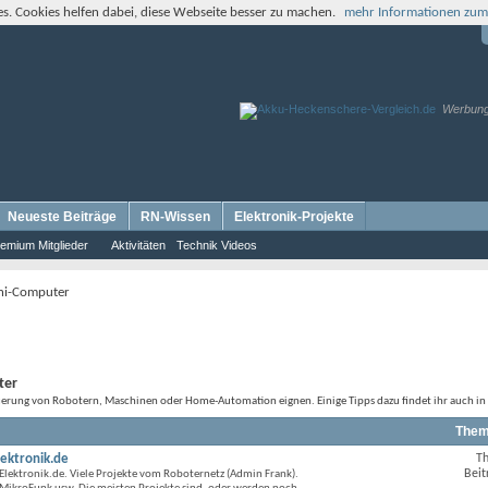
s. Cookies helfen dabei, diese Webseite besser zu machen.
mehr Informationen zum
Werbun
Neueste Beiträge
RN-Wissen
Elektronik-Projekte
emium Mitglieder
Aktivitäten
Technik Videos
ini-Computer
ter
Steuerung von Robotern, Maschinen oder Home-Automation eignen. Einige Tipps dazu findet ihr auch i
Them
lektronik.de
T
RSS-
Beit
Elektronik.de. Viele Projekte vom Roboternetz (Admin Frank).
Feed