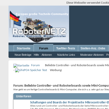
Diese Webseite verwendet Cookie
Startseite
Forum
Tueftler-Tests
Stellen-Anz. /Jobs
Neue Beiträge
Hilfe
Aktionen
Nützliche Links
Moderator-Aktionen
Pr
Forum
Beliebte Controller- und Roboterboards sowie M
-
Werbung
Forum:
Beliebte Controller- und Roboterboards sowie Mini-Compu
Hier geht es um fertige Controllerboards & Mini-Computer, die sich u.a. sehr gut zur 
Unterforen
Schaltungen und Boards der Projektseite Mikrocontroller-E
Alles rund um Controller- und Roboterboards der Seite Mikrocontroller-