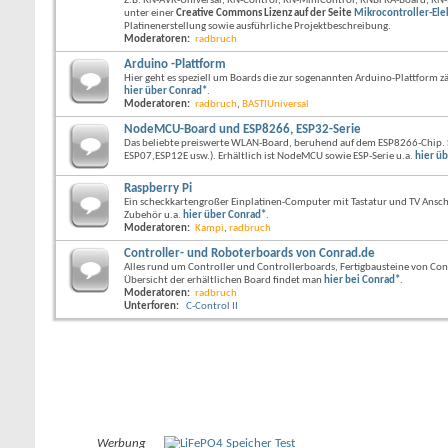
Z.B. RN-AVR-Universal, RN-Control, RN-MiniControl, RNBFRA-Board, RN-
unter einer
Creative Commons Lizenz auf der Seite
Mikrocontroller-Ele
Platinenerstellung sowie ausführliche Projektbeschreibung.
Moderatoren:
radbruch
Arduino -Plattform
Hier geht es speziell um Boards die zur sogenannten Arduino-Plattform
hier über Conrad*
.
Moderatoren:
radbruch
,
BASTIUniversal
NodeMCU-Board und ESP8266, ESP32-Serie
Das beliebte preiswerte WLAN-Board, beruhend auf dem ESP8266-Chip. 
ESP07,ESP12E usw.). Erhältlich ist NodeMCU sowie ESP-Serie u.a.
hier ü
Raspberry Pi
Ein scheckkartengroßer Einplatinen-Computer mit Tastatur und TV Anschlu
Zubehör u.a.
hier über Conrad*
.
Moderatoren:
Kampi
,
radbruch
Controller- und Roboterboards von Conrad.de
Alles rund um Controller und Controllerboards, Fertigbausteine von Conra
Übersicht der erhältlichen Board findet man
hier bei Conrad*
.
Moderatoren:
radbruch
Unterforen:
C-Control II
Werbung