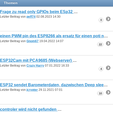
Themen
Frage zu read only GPIOs beim ESp32
Letzter Beitrag von
peff74
02.08.2023
14:30
0
einen PWM pin des ESP8266 als ersatz für einen poti nutzen?
Letzter Beitrag von
Gnom67
19.04.2022
14:07
22
ESP32Cam mit PCA9685 (Webserver)
Letzter Beitrag von
Crazy Harry
07.01.2022
16:33
4
ESP32 sendet Barometerdaten, dazwischen Deep sleep oder Wlan und MQTT aus-/anschalten
Letzter Beitrag von
jcrypter
29.11.2021
07:01
10
controler wird nicht gefunden