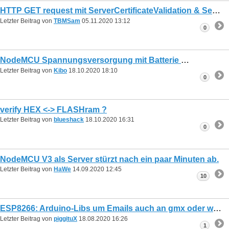
HTTP GET request mit ServerCertificateValidation & SecurityProtocol verwenden
Letzter Beitrag von
TBMSam
05.11.2020
13:12
0
NodeMCU Spannungsversorgung mit Batterie
Letzter Beitrag von
Kibo
18.10.2020
18:10
0
verify HEX <-> FLASHram ?
Letzter Beitrag von
blueshack
18.10.2020
16:31
0
NodeMCU V3 als Server stürzt nach ein paar Minuten ab.
Letzter Beitrag von
HaWe
14.09.2020
12:45
10
ESP8266: Arduino-Libs um Emails auch an gmx oder web.de Konten zu ersenden?
Letzter Beitrag von
piggituX
18.08.2020
16:26
1