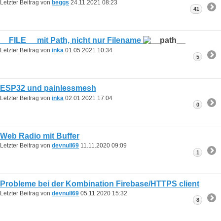
Letzter Beitrag von
beggs
24.11.2021
08:23
41
__FILE__ mit Path, nicht nur Filename
Letzter Beitrag von
inka
01.05.2021
10:34
5
ESP32 und painlessmesh
Letzter Beitrag von
inka
02.01.2021
17:04
0
Web Radio mit Buffer
Letzter Beitrag von
devnull69
11.11.2020
09:09
1
Probleme bei der Kombination Firebase/HTTPS client
Letzter Beitrag von
devnull69
05.11.2020
15:32
8