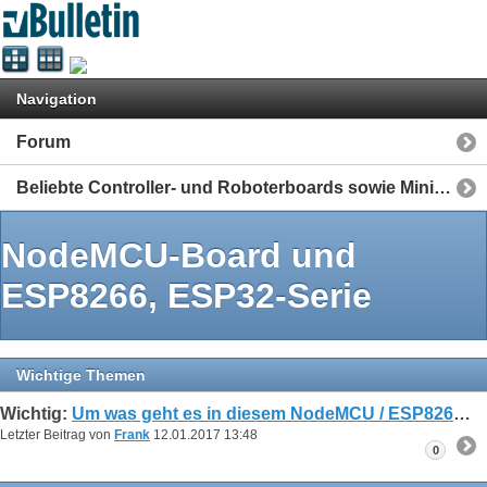
Navigation
Forum
Beliebte Controller- und Roboterboards sowie Mini-Computer
NodeMCU-Board und
ESP8266, ESP32-Serie
Wichtige Themen
Wichtig:
Um was geht es in diesem NodeMCU / ESP8266 Forum?
Letzter Beitrag von
Frank
12.01.2017
13:48
0