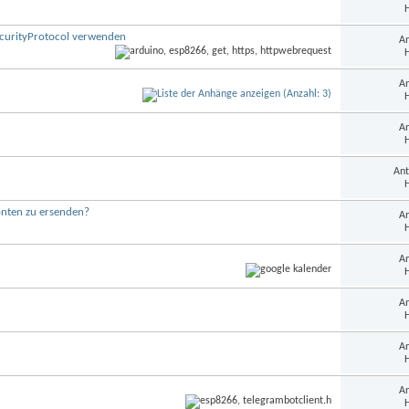
H
SecurityProtocol verwenden
An
H
An
H
An
H
Ant
H
onten zu ersenden?
An
H
An
H
An
H
An
H
An
H