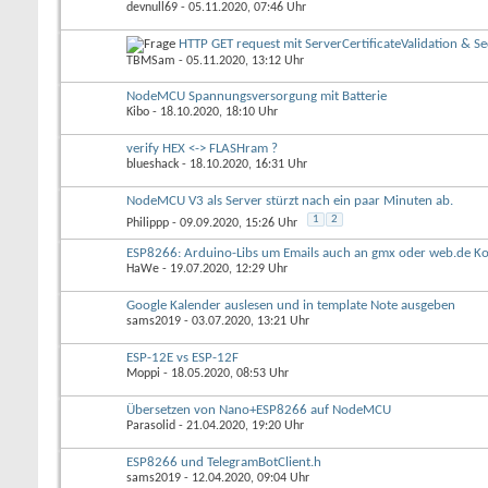
devnull69
- 05.11.2020, 07:46 Uhr
HTTP GET request mit ServerCertificateValidation & 
TBMSam
- 05.11.2020, 13:12 Uhr
NodeMCU Spannungsversorgung mit Batterie
Kibo
- 18.10.2020, 18:10 Uhr
verify HEX <-> FLASHram ?
blueshack
- 18.10.2020, 16:31 Uhr
NodeMCU V3 als Server stürzt nach ein paar Minuten ab.
1
2
Philippp
- 09.09.2020, 15:26 Uhr
ESP8266: Arduino-Libs um Emails auch an gmx oder web.de K
HaWe
- 19.07.2020, 12:29 Uhr
Google Kalender auslesen und in template Note ausgeben
sams2019
- 03.07.2020, 13:21 Uhr
ESP-12E vs ESP-12F
Moppi
- 18.05.2020, 08:53 Uhr
Übersetzen von Nano+ESP8266 auf NodeMCU
Parasolid
- 21.04.2020, 19:20 Uhr
ESP8266 und TelegramBotClient.h
sams2019
- 12.04.2020, 09:04 Uhr