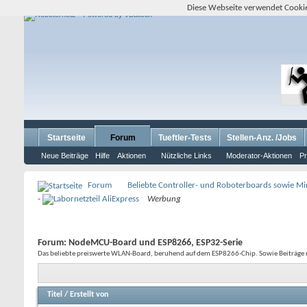
Diese Webseite verwendet Cookie
Startseite
Forum
Tueftler-Tests
Stellen-Anz. /Jobs
Neue Beiträge
Hilfe
Aktionen
Nützliche Links
Moderator-Aktionen
Pr
Forum
Beliebte Controller- und Roboterboards sowie M
-
Werbung
Forum:
NodeMCU-Board und ESP8266, ESP32-Serie
Das beliebte preiswerte WLAN-Board, beruhend auf dem ESP8266-Chip. Sowie Beiträge r
Titel
/
Erstellt von