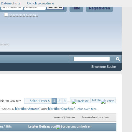
 Datenschutz
Ok ich akzeptiere
Hilfe
Registrieren
Angemeldet bleiben?
erbung
Erweiterte Suche
Letzte
Seite 1 von 6
1
2
3
...
bis 20 von 102
-Serie u.a.
hier über Amazon*
oder
hier über GearBest*
.
Infos auch hier
.
Forum-Optionen
Forum durchsuchen
en
/
Hits
Letzter Beitrag von