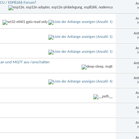
MCU / ESP8266 Forum?
An
H
An
H
Ant
H
An
H
lan und MQTT aus-/anschalten
Ant
H
Ant
H
An
H
An
H
An
H
An