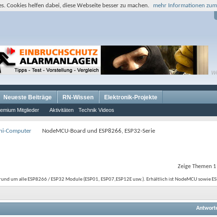
s. Cookies helfen dabei, diese Webseite besser zu machen.
mehr Informationen zum
W
Neueste Beiträge
RN-Wissen
Elektronik-Projekte
emium Mitglieder
Aktivitäten
Technik Videos
ini-Computer
NodeMCU-Board und ESP8266, ESP32-Serie
Zeige Themen 1 
und um alle ESP8266 / ESP32 Module (ESP01, ESP07,ESP12E usw.). Erhältlich ist NodeMCU sowie ESP
Antwort