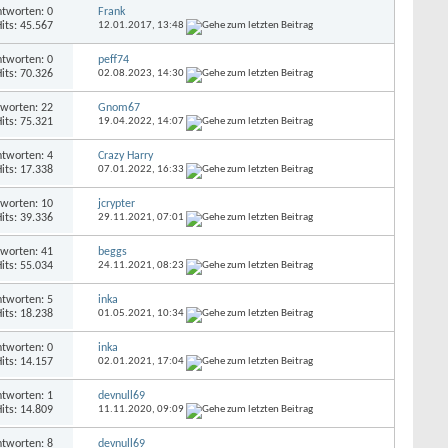
tworten: 0
Frank
its: 45.567
12.01.2017,
13:48
tworten: 0
peff74
its: 70.326
02.08.2023,
14:30
worten: 22
Gnom67
its: 75.321
19.04.2022,
14:07
tworten: 4
Crazy Harry
its: 17.338
07.01.2022,
16:33
worten: 10
jcrypter
its: 39.336
29.11.2021,
07:01
worten: 41
beggs
its: 55.034
24.11.2021,
08:23
tworten: 5
inka
its: 18.238
01.05.2021,
10:34
tworten: 0
inka
its: 14.157
02.01.2021,
17:04
tworten: 1
devnull69
its: 14.809
11.11.2020,
09:09
tworten: 8
devnull69