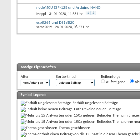
nodeMCU ESP-12E und Arduino NANO
1
2
Moppi
- 31.01.2020, 11:33 Uhr
esp8266 und DS18B20
sams2019
- 24.01.2020, 08:57 Uhr
Anzeige-Eigenschaften
Alter
Sortiert nach
Reihenfolge
Aufsteigend
Abs
Symbol-Legende
Enthält ungelesene Beiträge
Enthält keine neuen Beiträge
Beliebtes Thema mit neue
Beliebtes Thema ohne neu
Thema geschlossen
Du hast in diesem Thema geschr