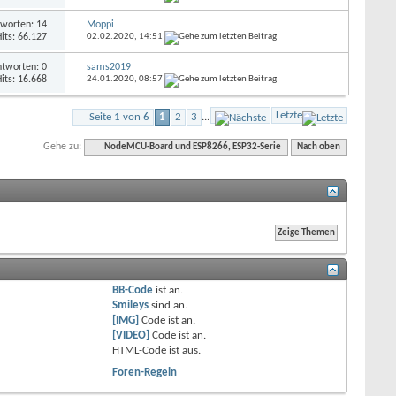
worten: 14
Moppi
its: 66.127
02.02.2020,
14:51
tworten: 0
sams2019
its: 16.668
24.01.2020,
08:57
Letzte
Seite 1 von 6
1
2
3
...
Gehe zu:
NodeMCU-Board und ESP8266, ESP32-Serie
Nach oben
BB-Code
ist
an
.
Smileys
sind
an
.
[IMG]
Code ist
an
.
[VIDEO]
Code ist
an
.
HTML-Code ist
aus
.
Foren-Regeln