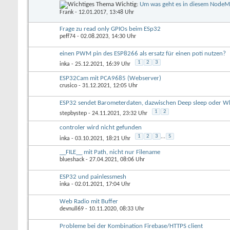
Wichtig:
Um was geht es in diesem Node
Frank
- 12.01.2017, 13:48 Uhr
Frage zu read only GPIOs beim ESp32
peff74
- 02.08.2023, 14:30 Uhr
einen PWM pin des ESP8266 als ersatz für einen poti nutzen?
1
2
3
inka
- 25.12.2021, 16:39 Uhr
ESP32Cam mit PCA9685 (Webserver)
crusico
- 31.12.2021, 12:05 Uhr
ESP32 sendet Barometerdaten, dazwischen Deep sleep oder W
1
2
stepbystep
- 24.11.2021, 23:32 Uhr
controler wird nicht gefunden
1
2
3
...
5
inka
- 03.10.2021, 18:21 Uhr
__FILE__ mit Path, nicht nur Filename
blueshack
- 27.04.2021, 08:06 Uhr
ESP32 und painlessmesh
inka
- 02.01.2021, 17:04 Uhr
Web Radio mit Buffer
devnull69
- 10.11.2020, 08:33 Uhr
Probleme bei der Kombination Firebase/HTTPS client