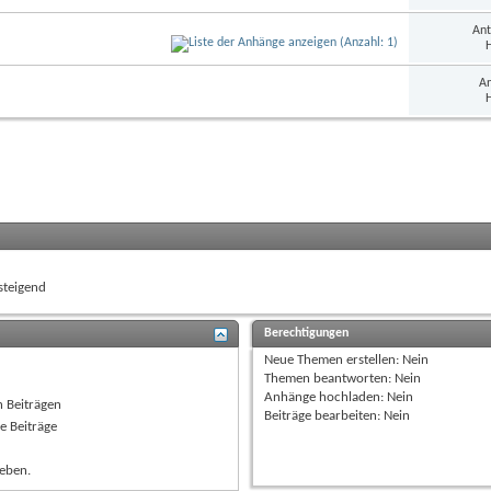
Ant
H
An
H
teigend
Berechtigungen
Neue Themen erstellen:
Nein
Themen beantworten:
Nein
Anhänge hochladen:
Nein
n Beiträgen
Beiträge bearbeiten:
Nein
e Beiträge
ieben.