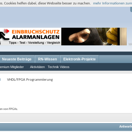
s. Cookies helfen dabei, diese Webseite besser zu machen.
mehr Informationen zum
W
Neueste Beiträge
RN-Wissen
Elektronik-Projekte
emium Mitglieder
Aktivitäten
Technik Videos
I
VHDL/FPGA Programmierung
en von FPGAs.
Antwort