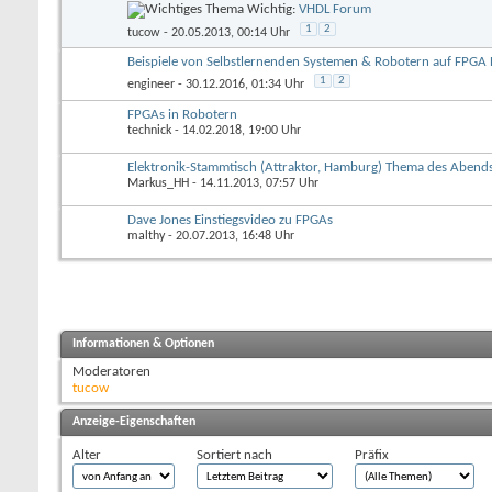
Wichtig:
VHDL Forum
1
2
tucow
- 20.05.2013, 00:14 Uhr
Beispiele von Selbstlernenden Systemen & Robotern auf FPGA 
1
2
engineer
- 30.12.2016, 01:34 Uhr
FPGAs in Robotern
technick
- 14.02.2018, 19:00 Uhr
Elektronik-Stammtisch (Attraktor, Hamburg) Thema des Aben
Markus_HH
- 14.11.2013, 07:57 Uhr
Dave Jones Einstiegsvideo zu FPGAs
malthy
- 20.07.2013, 16:48 Uhr
Informationen & Optionen
Moderatoren
tucow
Anzeige-Eigenschaften
Alter
Sortiert nach
Präfix