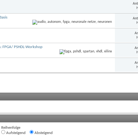
Ant
H
Basis
Ant
H
An
H
ds: FPGA/ PSHDL-Workshop
An
H
An
H
Reihenfolge
Aufsteigend
Absteigend