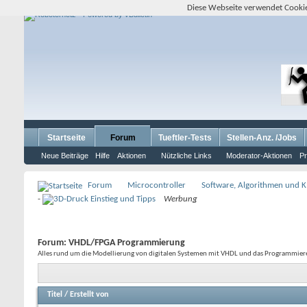
Diese Webseite verwendet Cookie
Startseite
Forum
Tueftler-Tests
Stellen-Anz. /Jobs
Neue Beiträge
Hilfe
Aktionen
Nützliche Links
Moderator-Aktionen
Pr
Forum
Microcontroller
Software, Algorithmen und K
-
Werbung
Forum:
VHDL/FPGA Programmierung
Alles rund um die Modellierung von digitalen Systemen mit VHDL und das Programmier
Titel
/
Erstellt von