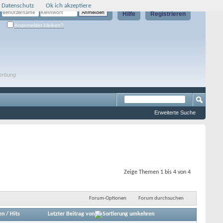
 Datenschutz
Ok ich akzeptiere
Hilfe
Registrieren
Angemeldet bleiben?
erbung
Erweiterte Suche
Zeige Themen 1 bis 4 von 4
Forum-Optionen
Forum durchsuchen
en
/
Hits
Letzter Beitrag von