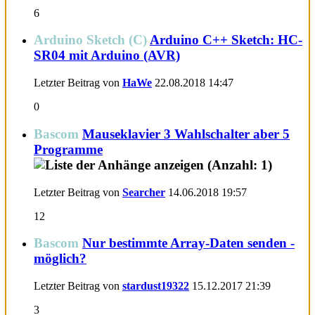
6
Arduino Sketch (C)
Arduino C++ Sketch: HC-
SR04 mit Arduino (AVR)
Letzter Beitrag von
HaWe
22.08.2018
14:47
0
Bascom
Mauseklavier 3 Wahlschalter aber 5
Programme
Letzter Beitrag von
Searcher
14.06.2018
19:57
12
Bascom
Nur bestimmte Array-Daten senden -
möglich?
Letzter Beitrag von
stardust19322
15.12.2017
21:39
3