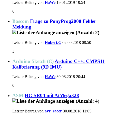
Letzter Beitrag von
HaWe
19.01.2019
19:54
6
Bascom
Frage zu PonyProg2000 Fehler
Meldung
Letzter Beitrag von
Hubert.G
02.09.2018
08:50
3
Arduino Sketch (C)
Arduino C++: CMPS11
Kalibrierung (9D IMU)
Letzter Beitrag von
HaWe
30.08.2018
20:44
0
ASM
HC-SR04 mit AtMega328
Letzter Beitrag von
avr_racer
30.08.2018
11:05