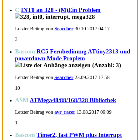
C
INT0 an 328 - (M)Ein Problem
Letzter Beitrag von
Searcher
30.10.2017
04:17
3
Bascom
RC5 Fernbedinung ATtiny2313 und
powerdown Mode Proplem
Letzter Beitrag von
Searcher
23.09.2017
17:58
10
ASM
ATMega48/88/168/328 Bibliothek
Letzter Beitrag von
avr_racer
13.08.2017
09:09
1
Bascom
Timer2, fast PWM plus Interrupt