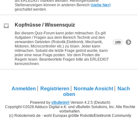
als ERLEDIGT markiert werden. Hervorgehobene
Stellenanzeigen können in anderen Bereich
(siehe hier)
geschaltet werden.
Kopfnüsse / Wissensquiz
Bei diesem Quiz-Forum kann jeder mitmachen. Es gilt
Aufgaben / Fragen aus dem Bereich Technik und den
verwanden Gebieten (Robotik,Elektronik, Mechanik,
189
Motoren, Microcontroller etc.) zu lösen. Jeder kann
mitmachen. Sobald die letzte Frage gelöst wurde, kann
jeder eine neue Frage posten. Vor dem Posten die
Regeln lesen. Beantwortete Fragen bitte als ERLEDIGT
kennzeichnen.
Anmelden
Registrieren
Normale Ansicht
Nach
oben
Powered by
vBulletin®
Version 4.2.5 (Deutsch)
Copyright ©2026 Adduco Digital e.K. und vBulletin Solutions, Inc. Alle Rechte
vorbehalten.
(c) Roboternetz.de - wohl Europas größte Robotik/Elektronik Community