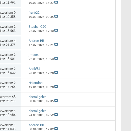
its: 11.991
10.08.2024,
14:27
tworten: 0
frank22
its: 10.388
10.08.2024,
08:35
tworten: 2
StephanG90
its: 16.563
22.07.2024,
19:40
tworten: 4
Andree-HB
its: 21.375
17.07.2024,
12:21
tworten: 2
jmoors
its: 18.501
22.05.2024,
10:53
tworten: 2
Andi#87
its: 16.032
23.04.2024,
19:28
tworten: 2
Holomino
its: 14.264
19.04.2024,
08:28
worten: 58
oberallgeier
its: 95.211
30.09.2023,
09:35
tworten: 5
oberallgeier
its: 18.984
24.05.2023,
09:52
tworten: 1
Andree-HB
its: 14.035
30.04.2023,
17:02