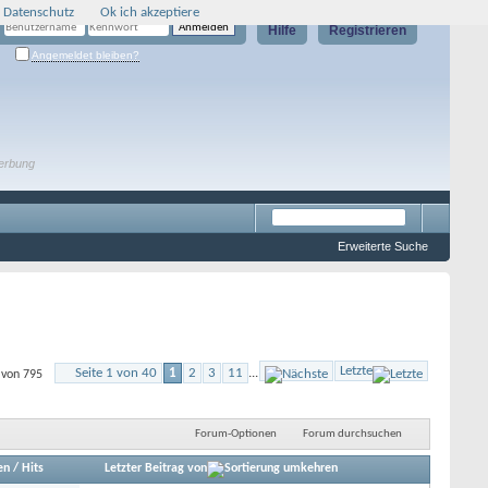
 Datenschutz
Ok ich akzeptiere
Hilfe
Registrieren
Angemeldet bleiben?
erbung
Erweiterte Suche
Letzte
Seite 1 von 40
1
2
3
11
...
 von 795
Forum-Optionen
Forum durchsuchen
en
/
Hits
Letzter Beitrag von