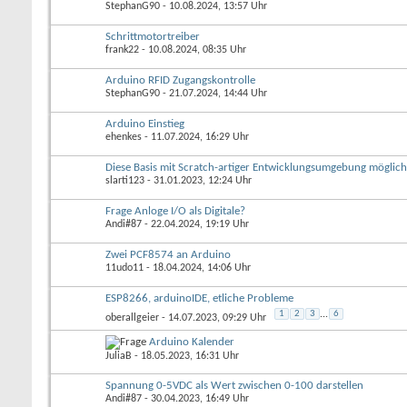
StephanG90
- 10.08.2024, 13:57 Uhr
Schrittmotortreiber
frank22
- 10.08.2024, 08:35 Uhr
Arduino RFID Zugangskontrolle
StephanG90
- 21.07.2024, 14:44 Uhr
Arduino Einstieg
ehenkes
- 11.07.2024, 16:29 Uhr
Diese Basis mit Scratch-artiger Entwicklungsumgebung möglic
slarti123
- 31.01.2023, 12:24 Uhr
Frage Anloge I/O als Digitale?
Andi#87
- 22.04.2024, 19:19 Uhr
Zwei PCF8574 an Arduino
11udo11
- 18.04.2024, 14:06 Uhr
ESP8266, arduinoIDE, etliche Probleme
1
2
3
...
6
oberallgeier
- 14.07.2023, 09:29 Uhr
Arduino Kalender
JuliaB
- 18.05.2023, 16:31 Uhr
Spannung 0-5VDC als Wert zwischen 0-100 darstellen
Andi#87
- 30.04.2023, 16:49 Uhr