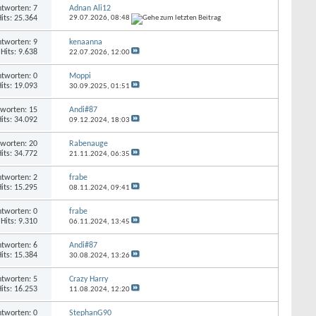
tworten: 7
Adnan Ali12
its: 25.364
29.07.2026,
08:48
tworten: 9
kenaanna
Hits: 9.638
22.07.2026,
12:00
tworten: 0
Moppi
its: 19.093
30.09.2025,
01:51
worten: 15
Andi#87
its: 34.092
09.12.2024,
18:03
worten: 20
Rabenauge
its: 34.772
21.11.2024,
06:35
tworten: 2
frabe
its: 15.295
08.11.2024,
09:41
tworten: 0
frabe
Hits: 9.310
06.11.2024,
13:45
tworten: 6
Andi#87
its: 15.384
30.08.2024,
13:26
tworten: 5
Crazy Harry
its: 16.253
11.08.2024,
12:20
tworten: 0
StephanG90