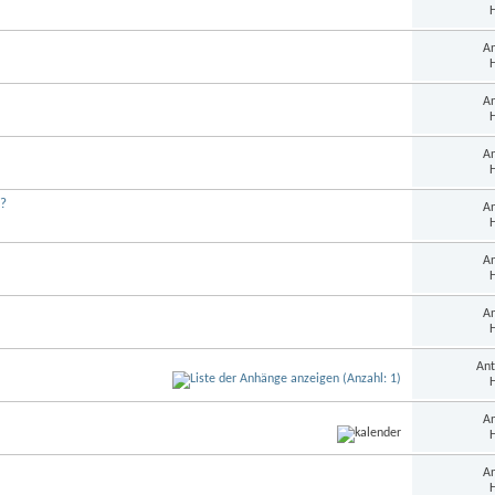
H
An
H
An
H
An
H
h?
An
H
An
H
An
H
Ant
H
An
H
An
H