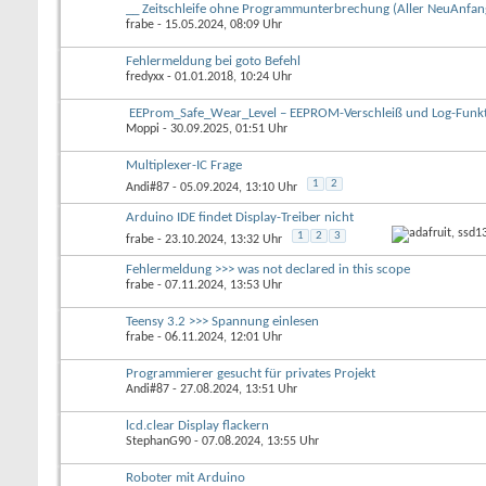
__ Zeitschleife ohne Programmunterbrechung (Aller NeuAnfang
frabe
- 15.05.2024, 08:09 Uhr
Fehlermeldung bei goto Befehl
fredyxx
- 01.01.2018, 10:24 Uhr
EEProm_Safe_Wear_Level – EEPROM-Verschleiß und Log-Funk
Moppi
- 30.09.2025, 01:51 Uhr
Multiplexer-IC Frage
1
2
Andi#87
- 05.09.2024, 13:10 Uhr
Arduino IDE findet Display-Treiber nicht
1
2
3
frabe
- 23.10.2024, 13:32 Uhr
Fehlermeldung >>> was not declared in this scope
frabe
- 07.11.2024, 13:53 Uhr
Teensy 3.2 >>> Spannung einlesen
frabe
- 06.11.2024, 12:01 Uhr
Programmierer gesucht für privates Projekt
Andi#87
- 27.08.2024, 13:51 Uhr
lcd.clear Display flackern
StephanG90
- 07.08.2024, 13:55 Uhr
Roboter mit Arduino