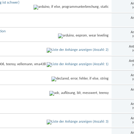
 ist schwer)
An
H
An
tion
An
H
Ant
H
Ant
H
An
H
An
An
H
An
H
An