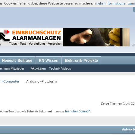
s. Cookies helfen dabei, diese Webseite besser zu machen.
mehr Informationen zum
W
Neueste Beiträge
RN-Wissen
Elektronik-Projekte
emium Mitglieder
Aktivitäten
Technik Videos
ini-Computer
Arduino -Plattform
Zeige Themen 1 bis 20
beliebten Boards sowie Zubehör bekommt man u.a.
hier über Conrad*
.
Antwort