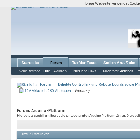
Diese Webseite verwendet Cookie
Startseite
Forum
Tueftler-Tests
Stellen-Anz. /Jobs
Neue Beiträge
Hilfe
Aktionen
Nützliche Links
Moderator-Aktionen
Pr
Forum
Beliebte Controller- und Roboterboards sowie M
-
Werbung
Forum:
Arduino -Plattform
Hier geht es speziell um Boards die zur sogenannten Arduino-Plattform zählen. Diese 
Titel
/
Erstellt von