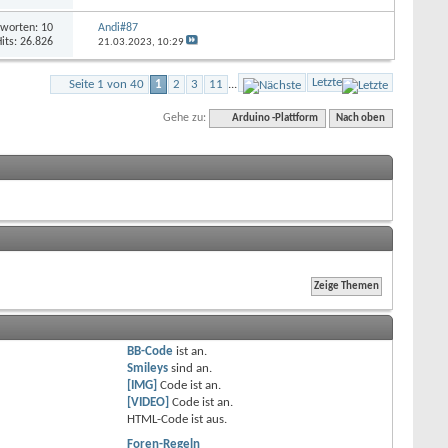
worten: 10
Andi#87
its: 26.826
21.03.2023,
10:29
Letzte
Seite 1 von 40
1
2
3
11
...
Gehe zu:
Arduino -Plattform
Nach oben
BB-Code
ist
an
.
Smileys
sind
an
.
[IMG]
Code ist
an
.
[VIDEO]
Code ist
an
.
HTML-Code ist
aus
.
Foren-Regeln