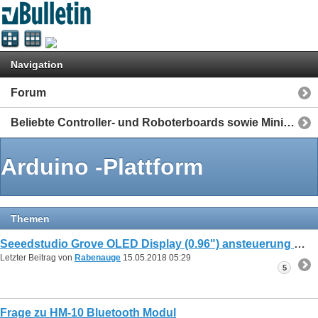
Navigation
Forum
Beliebte Controller- und Roboterboards sowie Mini-Computer
Arduino -Plattform
Themen
Seeedstudio Grove OLED Display (0.96") ansteuerung ohne Basis Shield möglich?
Letzter Beitrag von
Rabenauge
15.05.2018
05:29
5
Frage zu HM-10 Bluetooth Modul