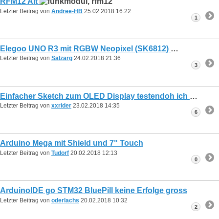
RFM12 Alt
Letzter Beitrag von
Andree-HB
25.02.2018
16:22
1
Elegoo UNO R3 mit RGBW Neopixel (SK6812)
Letzter Beitrag von
Salzarg
24.02.2018
21:36
3
Einfacher Sketch zum OLED Display testendoh ich
Letzter Beitrag von
xxrider
23.02.2018
14:35
6
Arduino Mega mit Shield und 7" Touch
Letzter Beitrag von
Tudorf
20.02.2018
12:13
0
ArduinoIDE go STM32 BluePill keine Erfolge gross
Letzter Beitrag von
oderlachs
20.02.2018
10:32
2