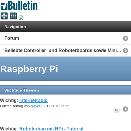
Navigation
Forum
Beliebte Controller- und Roboterboards sowie Mini-Computer
Raspberry Pi
Wichtige Themen
Wichtig:
Internetradio
Letzter Beitrag von
HaWe
09.11.2018
17:35
45
Wichtig:
Roboterbau mit RPi - Tutorial