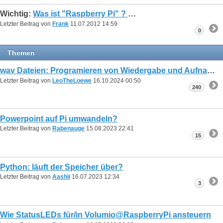
Wichtig:
Was ist "Raspberry Pi" ?
Letzter Beitrag von
Frank
11.07.2012
14:59
0
Themen
wav Dateien: Programieren von Wiedergabe und Aufnahme
Letzter Beitrag von
LeoTheLoewe
16.10.2024
00:50
240
Powerpoint auf Pi umwandeln?
Letzter Beitrag von
Rabenauge
15.08.2023
22:41
15
Python: läuft der Speicher über?
Letzter Beitrag von
Aashii
16.07.2023
12:34
3
Wie StatusLEDs für/in Volumio@RaspberryPi ansteuern