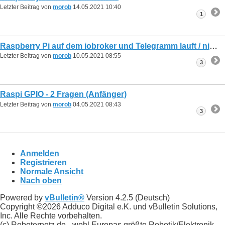
Letzter Beitrag von
morob
14.05.2021
10:40
1
Raspberry Pi auf dem iobroker und Telegramm lauft / nicht mehr lauft
Letzter Beitrag von
morob
10.05.2021
08:55
3
Raspi GPIO - 2 Fragen (Anfänger)
Letzter Beitrag von
morob
04.05.2021
08:43
3
Anmelden
Registrieren
Normale Ansicht
Nach oben
Powered by
vBulletin®
Version 4.2.5 (Deutsch)
Copyright ©2026 Adduco Digital e.K. und vBulletin Solutions,
Inc. Alle Rechte vorbehalten.
(c) Roboternetz.de - wohl Europas größte Robotik/Elektronik