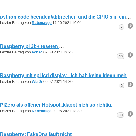
python code beenden/abbrechen und die GPIO's in einen neutralen zustand versetzen
Letzter Beitrag von
Rabenauge
16.10.2021
10:04
7
Raspberry pi 3b+ reseten
Letzter Beitrag von
achso
02.08.2021
19:25
19
Raspberry mit spi lcd display - Ich hab keine Ideen mehr :(
Letzter Beitrag von
WbrJr
09.07.2021
16:30
2
PiZero als offener Hotspot..klappt nich so richtig.
Letzter Beitrag von
Rabenauge
01.06.2021
18:30
10
Raspberry: FakeDns läuft nicht