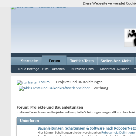
Diese Webseite verwendet Cookie
Startseite
Forum
Tueftler-Tests
Stellen-Anz. /Jobs
Neue Beiträge
Hilfe
Aktionen
Nützliche Links
Moderator-Aktionen
Pr
Forum
Projekte und Bauanleitungen
-
Werbung
Forum:
Projekte und Bauanleitungen
In diesen Bereich werden Projekte und komplette Schaltungen vorgestellt und beschrie
Unterforen
Bauanleitungen, Schaltungen & Software nach RoboterNetz
Hier können Schaltungen die den vereinbarten
Roboternetz-Definitione