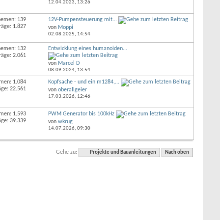
12.04.2023,
13:26
hemen: 139
12V-Pumpensteuerung mit...
räge: 1.827
von
Moppi
02.08.2025,
14:54
hemen: 132
Entwicklung eines humanoiden...
räge: 2.061
von
Marcel D
08.09.2024,
13:54
men: 1.084
Kopfsache - und ein m1284,...
äge: 22.561
von
oberallgeier
17.03.2026,
12:46
men: 1.593
PWM Generator bis 100kHz
äge: 39.339
von
wkrug
14.07.2026,
09:30
Gehe zu:
Projekte und Bauanleitungen
Nach oben