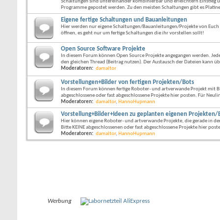
Schaltungen sind untereinander kombinierbar und erleichtern Einstieg
Programme gepostet werden. Zu den meisten Schaltungen gibt es Platin
Eigene fertige Schaltungen und Bauanleitungen
Hier werden nur eigene Schaltungen/Bauanleitungen/Projekte von Euch v
öffnen, es geht nur um fertige Schaltungen die ihr vorstellen sollt!
Open Source Software Projekte
In diesem Forum können Open Source Projekte angegangen werden. Jeder
den gleichen Thread (Beitrag nutzen). Der Austausch der Dateien kann ü
Moderatoren:
damaltor
Vorstellungen+Bilder von fertigen Projekten/Bots
In diesem Forum können fertige Roboter- und artverwande Projekt mit Bi
abgeschlossene oder fast abgeschlossene Projekte hier posten. Für Neulin
Moderatoren:
damaltor
,
HannoHupmann
Vorstellung+Bilder+Ideen zu geplanten eigenen Projekten/
Hier können eigene Roboter- und artverwande Projekte, die gerade in der
Bitte KEINE abgeschlossenen oder fast abgeschlossene Projekte hier post
Moderatoren:
damaltor
,
HannoHupmann
Werbung