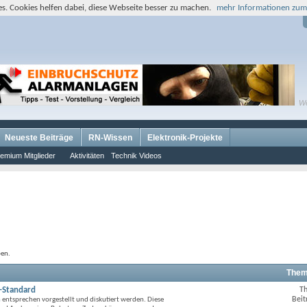
s. Cookies helfen dabei, diese Webseite besser zu machen.
mehr Informationen zum
W
Neueste Beiträge
RN-Wissen
Elektronik-Projekte
emium Mitglieder
Aktivitäten
Technik Videos
ben.
Them
-Standard
T
RSS-
Beit
n
entsprechen vorgestellt und diskutiert werden. Diese
Feed