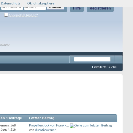
 Datenschutz
Ok ich akzeptiere
Hilfe
Registrieren
Angemeldet bleiben?
erbung
Erweiterte Suche
en / Beiträge
Letzter Beitrag
hemen: 568
Propellerclock von Frank -...
räge: 4.516
von
ducativwerner