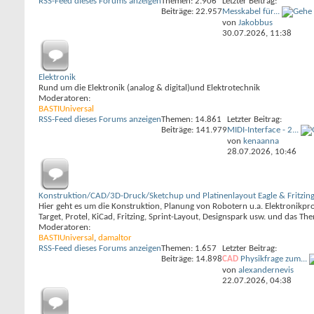
RSS-Feed dieses Forums anzeigen
Themen: 2.906
Letzter Beitrag:
Beiträge: 22.957
Messkabel für...
von
Jakobbus
30.07.2026,
11:38
Elektronik
Rund um die Elektronik (analog & digital)und Elektrotechnik
Moderatoren:
BASTIUniversal
RSS-Feed dieses Forums anzeigen
Themen: 14.861
Letzter Beitrag:
Beiträge: 141.979
MIDI-Interface - 2...
von
kenaanna
28.07.2026,
10:46
Konstruktion/CAD/3D-Druck/Sketchup und Platinenlayout Eagle & Fritzing
Hier geht es um die Konstruktion, Planung von Robotern u.a. Elektronik
Target, Protel, KiCad, Fritzing, Sprint-Layout, Designspark usw. und das T
Moderatoren:
BASTIUniversal
,
damaltor
RSS-Feed dieses Forums anzeigen
Themen: 1.657
Letzter Beitrag:
Beiträge: 14.898
CAD
Physikfrage zum...
von
alexandernevis
22.07.2026,
04:38