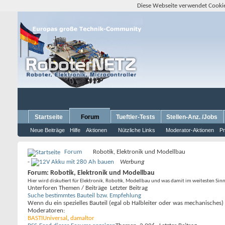
Diese Webseite verwendet Cookie
Startseite
Forum
Tueftler-Tests
Stellen-Anz. /Jobs
Neue Beiträge
Hilfe
Aktionen
Nützliche Links
Moderator-Aktionen
Pr
Forum
Robotik, Elektronik und Modellbau
-
Werbung
Forum:
Robotik, Elektronik und Modellbau
Hier wird diskutiert für Elektronik, Robotik, Modellbau und was damit im weitesten Sin
Unterforen
Themen / Beiträge
Letzter Beitrag
Suche bestimmtes Bauteil bzw. Empfehlung
Wenn du ein spezielles Bauteil (egal ob Halbleiter oder was mechanisches)
Moderatoren:
BASTIUniversal
,
damaltor