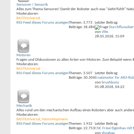
Sensoren / Sensorik
Alles zum Thema Sensoren! Damit der Roboter auch was "sieht/fühlt" Nat
Moderatoren:
BASTIUniversal
RSS-Feed dieses Forums anzeigen
Themen: 3.773
Letzter Beitrag:
Beiträge: 36.484
Durchflussübe
von
Vitis
28.05.2026,
15:09
Motoren
Fragen und Diskussionen zu allen Arten von Motoren. Zum Beispiel wenn I
Moderatoren:
BASTIUniversal
RSS-Feed dieses Forums anzeigen
Themen: 3.507
Letzter Beitrag:
Beiträge: 30.304
Ersatzmotor für AR3-Ro
von
brushbuny
05.08.2026,
04:22
Mechanik
Alles rund um den mechanischen Aufbau eines Roboters aber auch anderen
Moderatoren:
BASTIUniversal
,
HannoHupmann
RSS-Feed dieses Forums anzeigen
Themen: 1.932
Letzter Beitrag:
Beiträge: 22.753
CNC Fräse Eigenbau mit 
von
shyahaa