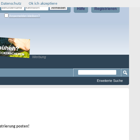
 Datenschutz
Ok ich akzeptiere
Hilfe
Registrieren
Angemeldet bleiben?
Werbung
Erweiterte Suche
strierung posten!