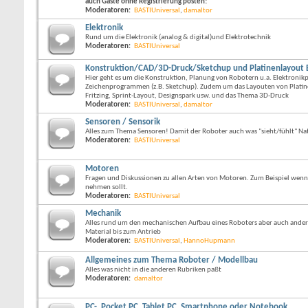
auch Gäste ohne Registrierung posten!
Moderatoren:
BASTIUniversal
,
damaltor
Elektronik
Rund um die Elektronik (analog & digital)und Elektrotechnik
Moderatoren:
BASTIUniversal
Konstruktion/CAD/3D-Druck/Sketchup und Platinenlayout Eag
Hier geht es um die Konstruktion, Planung von Robotern u.a. Elektroni
Zeichenprogrammen (z.B. Sketchup). Zudem um das Layouten von Platine
Fritzing, Sprint-Layout, Designspark usw. und das Thema 3D-Druck
Moderatoren:
BASTIUniversal
,
damaltor
Sensoren / Sensorik
Alles zum Thema Sensoren! Damit der Roboter auch was "sieht/fühlt" Na
Moderatoren:
BASTIUniversal
Motoren
Fragen und Diskussionen zu allen Arten von Motoren. Zum Beispiel wenn 
nehmen sollt.
Moderatoren:
BASTIUniversal
Mechanik
Alles rund um den mechanischen Aufbau eines Roboters aber auch ander
Material bis zum Antrieb
Moderatoren:
BASTIUniversal
,
HannoHupmann
Allgemeines zum Thema Roboter / Modellbau
Alles was nicht in die anderen Rubriken paßt
Moderatoren:
damaltor
PC-, Pocket PC, Tablet PC, Smartphone oder Notebook