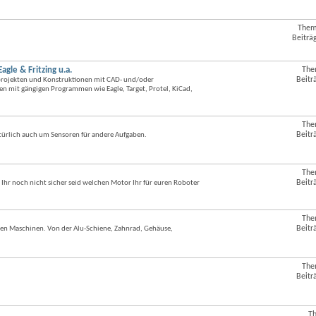
dieses
Forums
anzeigen
Them
RSS-
Beiträ
Feed
dieses
Forums
le & Fritzing u.a.
The
RSS-
anzeigen
Beitr
kprojekten und Konstruktionen mit CAD- und/oder
Feed
n mit gängigen Programmen wie Eagle, Target, Protel, KiCad,
dieses
Forums
anzeigen
The
RSS-
Beitr
türlich auch um Sensoren für andere Aufgaben.
Feed
dieses
Forums
anzeigen
The
RSS-
Beitr
Ihr noch nicht sicher seid welchen Motor Ihr für euren Roboter
Feed
dieses
Forums
anzeigen
The
RSS-
Beitr
en Maschinen. Von der Alu-Schiene, Zahnrad, Gehäuse,
Feed
dieses
Forums
anzeigen
The
RSS-
Beitr
Feed
dieses
Forums
anzeigen
T