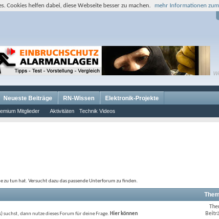
s. Cookies helfen dabei, diese Webseite besser zu machen.
mehr Informationen zum
W
Neueste Beiträge
RN-Wissen
Elektronik-Projekte
emium Mitglieder
Aktivitäten
Technik Videos
ne zu tun hat. Versucht dazu das passende Unterforum zu finden.
Them
The
RSS-
Beitr
) suchst, dann nutze dieses Forum für deine Frage.
Hier können
Feed