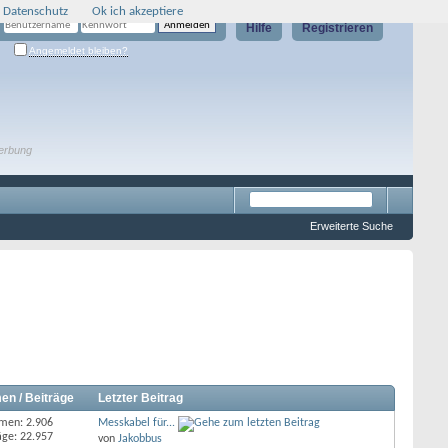
 Datenschutz
Ok ich akzeptiere
Hilfe
Registrieren
Angemeldet bleiben?
erbung
Erweiterte Suche
en / Beiträge
Letzter Beitrag
men: 2.906
Messkabel für...
äge: 22.957
von
Jakobbus