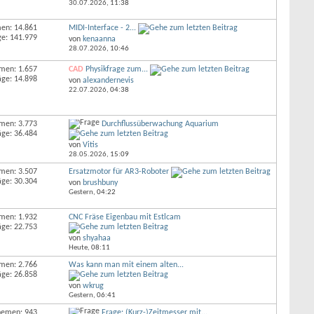
30.07.2026,
11:38
en: 14.861
MIDI-Interface - 2...
ge: 141.979
von
kenaanna
28.07.2026,
10:46
men: 1.657
CAD
Physikfrage zum...
äge: 14.898
von
alexandernevis
22.07.2026,
04:38
men: 3.773
Durchflussüberwachung Aquarium
äge: 36.484
von
Vitis
28.05.2026,
15:09
men: 3.507
Ersatzmotor für AR3-Roboter
äge: 30.304
von
brushbuny
Gestern,
04:22
men: 1.932
CNC Fräse Eigenbau mit Estlcam
äge: 22.753
von
shyahaa
Heute,
08:11
men: 2.766
Was kann man mit einem alten...
äge: 26.858
von
wkrug
Gestern,
06:41
hemen: 943
Frage: (Kurz-)Zeitmesser mit...