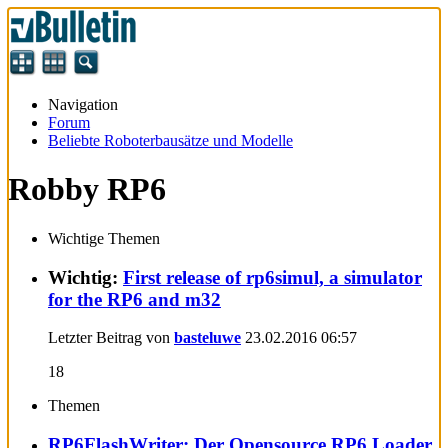
Navigation
Forum
Beliebte Roboterbausätze und Modelle
Robby RP6
Wichtige Themen
Wichtig:
First release of rp6simul, a simulator
for the RP6 and m32
Letzter Beitrag von
basteluwe
23.02.2016
06:57
18
Themen
RP6FlashWriter: Der Opensource RP6 Loader