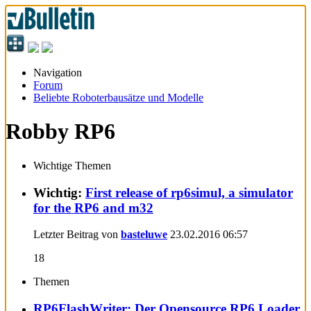
Navigation
Forum
Beliebte Roboterbausätze und Modelle
Robby RP6
Wichtige Themen
Wichtig:
First release of rp6simul, a simulator
for the RP6 and m32
Letzter Beitrag von
basteluwe
23.02.2016
06:57
18
Themen
RP6FlashWriter: Der Opensource RP6 Loader