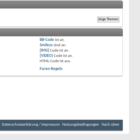
BB-Code
ist
an
.
Smileys
sind
an
.
[IMG]
Code ist
an
.
[VIDEO]
Code ist
an
.
HTML-Code ist
aus
.
Foren-Regeln
Datenschutzerklärung / Impressum
Nutzungsbedingungen
Nach oben