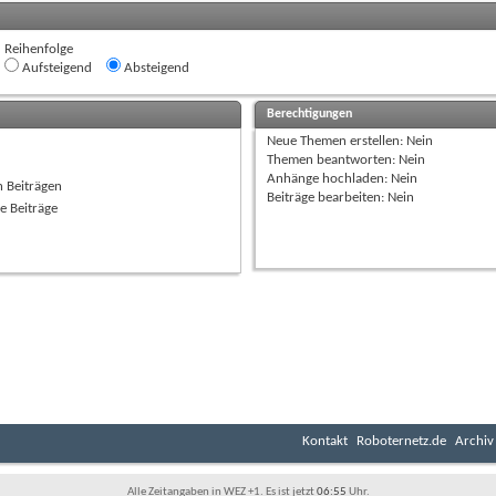
Reihenfolge
Aufsteigend
Absteigend
Berechtigungen
Neue Themen erstellen:
Nein
Themen beantworten:
Nein
Anhänge hochladen:
Nein
n Beiträgen
Beiträge bearbeiten:
Nein
e Beiträge
Kontakt
Roboternetz.de
Archiv
Alle Zeitangaben in WEZ +1. Es ist jetzt
06:55
Uhr.