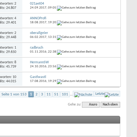
tworten: 2
021aet04
its: 24.807
24.09.2017,
09:05
tworten: 4
ANNOProfi
its: 29.401
18.08.2017,
19:20
tworten: 2
oberallgeier
its: 29.448
06.02.2017,
13:31
tworten: 1
radbruch
its: 29.650
01.11.2016,
22:38
tworten: 8
HermannSW
its: 45.739
24.10.2016,
23:56
worten: 10
Gastlwastl
its: 44.015
17.08.2016,
19:29
Letzte
Seite 1 von 153
1
2
3
11
51
101
...
Gehe zu:
Asuro
Nach oben