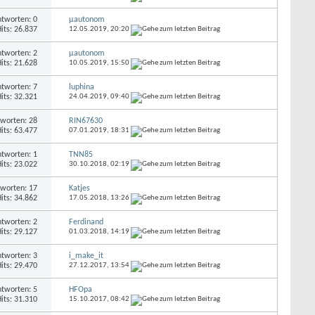
tworten: 0
µautonom
its: 26.837
12.05.2019,
20:20
tworten: 2
µautonom
its: 21.628
10.05.2019,
15:50
tworten: 7
luphina
its: 32.321
24.04.2019,
09:40
worten: 28
RIN67630
its: 63.477
07.01.2019,
18:31
tworten: 1
TNN85
its: 23.022
30.10.2018,
02:19
worten: 17
Katjes
its: 34.862
17.05.2018,
13:26
tworten: 2
Ferdinand
its: 29.127
01.03.2018,
14:19
tworten: 3
i_make_it
its: 29.470
27.12.2017,
13:54
tworten: 5
HFOpa
its: 31.310
15.10.2017,
08:42