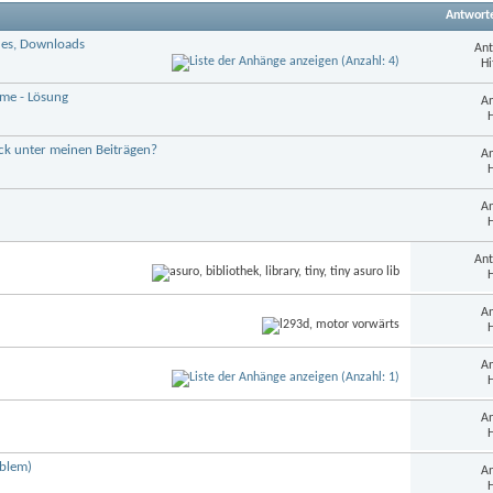
Antwort
des, Downloads
Ant
Hi
eme - Lösung
An
H
ck unter meinen Beiträgen?
An
H
An
H
Ant
H
An
H
An
H
An
H
oblem)
An
H