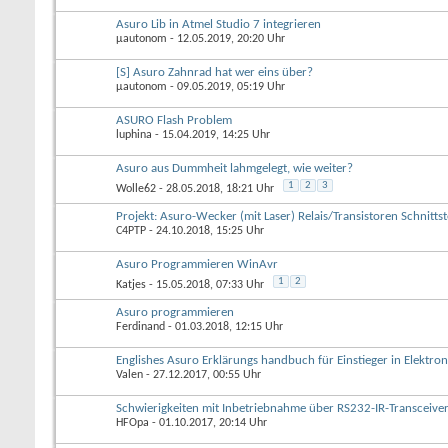
Asuro Lib in Atmel Studio 7 integrieren
µautonom
- 12.05.2019, 20:20 Uhr
[S] Asuro Zahnrad hat wer eins über?
µautonom
- 09.05.2019, 05:19 Uhr
ASURO Flash Problem
luphina
- 15.04.2019, 14:25 Uhr
Asuro aus Dummheit lahmgelegt, wie weiter?
1
2
3
Wolle62
- 28.05.2018, 18:21 Uhr
Projekt: Asuro-Wecker (mit Laser) Relais/Transistoren Schnittst
C4PTP
- 24.10.2018, 15:25 Uhr
Asuro Programmieren WinAvr
1
2
Katjes
- 15.05.2018, 07:33 Uhr
Asuro programmieren
Ferdinand
- 01.03.2018, 12:15 Uhr
Englishes Asuro Erklärungs handbuch für Einstieger in Elektron
Valen
- 27.12.2017, 00:55 Uhr
Schwierigkeiten mit Inbetriebnahme über RS232-IR-Transceive
HFOpa
- 01.10.2017, 20:14 Uhr