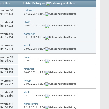
en
/
Hits
Letzter Beitrag von
worten: 10
radbruch
ts: 119.493
17.11.2017,
16:45
tworten: 4
HaWe
its: 69.112
25.07.2015,
20:35
tworten: 0
damaltor
its: 55.914
04.10.2009,
03:06
tworten: 0
Frank
its: 65.104
23.05.2006,
01:29
worten: 13
Lovas
its: 96.931
07.06.2021,
13:38
tworten: 0
Norberrt
its: 15.478
16.05.2021,
19:29
tworten: 9
Moppi
its: 26.687
04.02.2021,
18:53
tworten: 0
abell
its: 24.380
28.12.2019,
05:53
tworten: 1
oberallgeier
its: 20.800
22.12.2019,
12:34