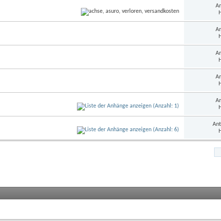
An
H
An
H
An
H
An
H
An
H
Ant
H