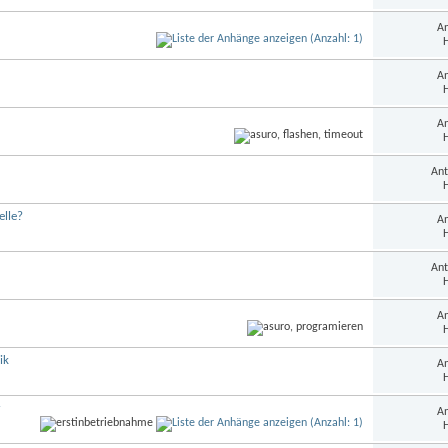
An
H
An
H
An
H
Ant
H
elle?
An
H
Ant
H
An
H
ik
An
H
r
An
H