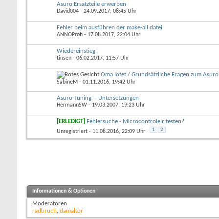
Asuro Ersatzteile erwerben
David004
- 24.09.2017, 08:45 Uhr
Fehler beim ausführen der make-all datei
ANNOProfi
- 17.08.2017, 22:04 Uhr
Wiedereinstieg
tinsen
- 06.02.2017, 11:57 Uhr
Oma lötet / Grundsätzliche Fragen zum Asuro
SabineM
- 01.11.2016, 19:42 Uhr
Asuro-Tuning -- Untersetzungen
HermannSW
- 19.03.2007, 19:23 Uhr
[ERLEDIGT]
Fehlersuche - Microcontrolelr testen?
1
2
Unregistriert
- 11.08.2016, 22:09 Uhr
Informationen & Optionen
Moderatoren
radbruch
,
damaltor