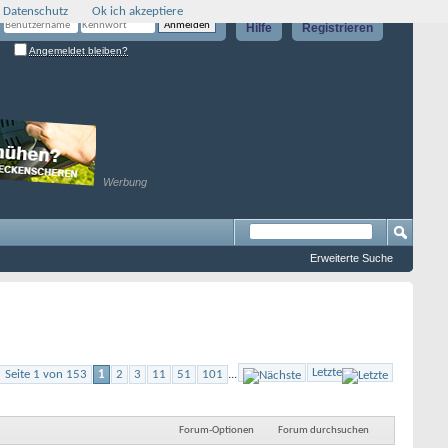
 Datenschutz
Ok ich akzeptiere
Hilfe
Registrieren
Angemeldet bleiben?
Werbung
Erweiterte Suche
Letzte
Seite 1 von 153
1
2
3
11
51
101
...
Forum-Optionen
Forum durchsuchen