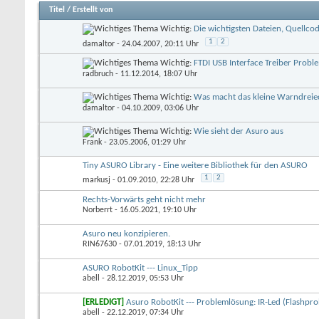
Titel
/
Erstellt von
Wichtig:
Die wichtigsten Dateien, Quellco
1
2
damaltor
- 24.04.2007, 20:11 Uhr
Wichtig:
FTDI USB Interface Treiber Probl
radbruch
- 11.12.2014, 18:07 Uhr
Wichtig:
Was macht das kleine Warndreie
damaltor
- 04.10.2009, 03:06 Uhr
Wichtig:
Wie sieht der Asuro aus
Frank
- 23.05.2006, 01:29 Uhr
Tiny ASURO Library - Eine weitere Bibliothek für den ASURO
1
2
markusj
- 01.09.2010, 22:28 Uhr
Rechts-Vorwärts geht nicht mehr
Norberrt
- 16.05.2021, 19:10 Uhr
Asuro neu konzipieren.
RIN67630
- 07.01.2019, 18:13 Uhr
ASURO RobotKit --- Linux_Tipp
abell
- 28.12.2019, 05:53 Uhr
[ERLEDIGT]
Asuro RobotKit --- Problemlösung: IR-Led (Flashpr
abell
- 22.12.2019, 07:34 Uhr