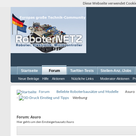
Diese Webseite verwendet Cookie
Startseite
Forum
Tueftler-Tests
Stellen-Anz. /Jobs
Neue Beiträge
Hilfe
Aktionen
Nützliche Links
Moderator-Aktionen
Pr
Forum
Beliebte Roboterbausätze und Modelle
Asuro
-
Werbung
Forum:
Asuro
Hier gehts um den Einsteigerbausatz Asuro