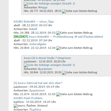
RIN67630
- 07.01.2019, 18:13 Uhr
Antworten: 9
Moppi
Hits: 26.777
04.02.2021,
18:53
ASURO RobotKit --- Linux_Tipp
abell
- 28.12.2019, 05:53 Uhr
Antworten: 0
abell
Hits: 24.386
28.12.2019,
05:53
[ERLEDIGT]
Asuro RobotKit --- Problemlösung: IR-Led (Flashproblem)
abell
- 22.12.2019, 07:34 Uhr
Antworten: 1
oberallgeier
Hits: 20.804
22.12.2019,
12:34
Asuro Lib in Atmel Studio 7 integrieren
µautonom
- 12.05.2019, 20:20 Uhr
Antworten: 0
µautonom
Hits: 26.844
12.05.2019,
20:20
[S] Asuro Zahnrad hat wer eins über?
µautonom
- 09.05.2019, 05:19 Uhr
Antworten: 2
µautonom
Hits: 21.674
10.05.2019,
15:50
ASURO Flash Problem
luphina
- 15.04.2019, 14:25 Uhr
Antworten: 7
luphina