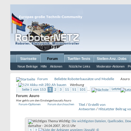
Startseite
Forum
Tueftler-Tests
Stellen-Anz. /Jobs
Neue Beiträge
Hilfe
Aktionen
Nützliche Links
Moderator-Aktionen
Pr
Forum
Beliebte Roboterbausätze und Modelle
Asuro
-
Werbung
Letzte
Seite 1 von 153
1
2
3
11
51
101
...
Forum:
Asuro
Hier gehts um den Einsteigerbausatz Asuro
Forum-Optionen
Forum durchsuchen
Titel
/
Erstellt von
Antworten
/
Hits
Letzter Beitrag v
Wichtig:
Die wichtigsten Dateien, Quellcodes, Do
damaltor
- 24.04.2007, 20:11 Uhr
1
2