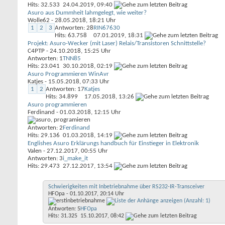
Hits: 32.533
24.04.2019,
09:40
Asuro aus Dummheit lahmgelegt, wie weiter?
Wolle62
- 28.05.2018, 18:21 Uhr
1
2
3
Antworten: 28
RIN67630
Hits: 63.758
07.01.2019,
18:31
Projekt: Asuro-Wecker (mit Laser) Relais/Transistoren Schnittstelle?
C4PTP
- 24.10.2018, 15:25 Uhr
Antworten: 1
TNN85
Hits: 23.041
30.10.2018,
02:19
Asuro Programmieren WinAvr
Katjes
- 15.05.2018, 07:33 Uhr
1
2
Antworten: 17
Katjes
Hits: 34.899
17.05.2018,
13:26
Asuro programmieren
Ferdinand
- 01.03.2018, 12:15 Uhr
Antworten: 2
Ferdinand
Hits: 29.136
01.03.2018,
14:19
Englishes Asuro Erklärungs handbuch für Einstieger in Elektronik
Valen
- 27.12.2017, 00:55 Uhr
Antworten: 3
i_make_it
Hits: 29.473
27.12.2017,
13:54
Schwierigkeiten mit Inbetriebnahme über RS232-IR-Transceiver
HFOpa
- 01.10.2017, 20:14 Uhr
Antworten: 5
HFOpa
Hits: 31.325
15.10.2017,
08:42