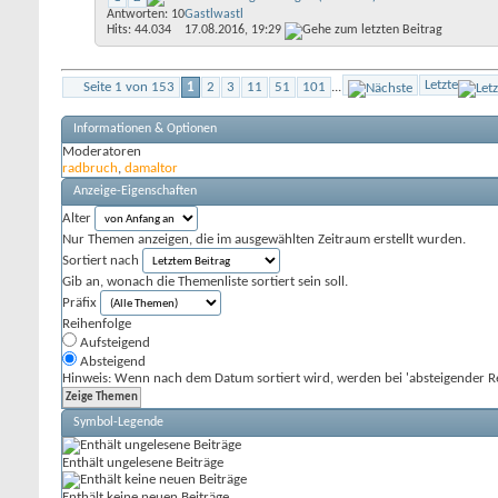
Antworten: 10
Gastlwastl
Hits: 44.034
17.08.2016,
19:29
Letzte
Seite 1 von 153
1
2
3
11
51
101
...
Informationen & Optionen
Moderatoren
radbruch
,
damaltor
Anzeige-Eigenschaften
Alter
Nur Themen anzeigen, die im ausgewählten Zeitraum erstellt wurden.
Sortiert nach
Gib an, wonach die Themenliste sortiert sein soll.
Präfix
Reihenfolge
Aufsteigend
Absteigend
Hinweis: Wenn nach dem Datum sortiert wird, werden bei 'absteigender Re
Symbol-Legende
Enthält ungelesene Beiträge
Enthält keine neuen Beiträge