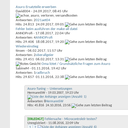
Asuro Ersatzteile erwerben
David004
- 24.09.2017, 08:45 Uhr
Antworten: 2
021aet04
Hits: 24.813
24.09.2017,
09:05
Fehler beim ausführen der make-all datei
ANNOProfi
- 17.08.2017, 22:04 Uhr
Antworten: 4
ANNOProfi
Hits: 29.406
18.08.2017,
19:20
Wiedereinstieg
tinsen
- 06.02.2017, 11:57 Uhr
Antworten: 2
oberallgeier
Hits: 29.451
06.02.2017,
13:31
Oma lötet / Grundsätzliche Fragen zum Asuro
SabineM
- 01.11.2016, 19:42 Uhr
Antworten: 1
radbruch
Hits: 29.657
01.11.2016,
22:38
Asuro-Tuning -- Untersetzungen
HermannSW
- 19.03.2007, 19:23 Uhr
Antworten: 8
HermannSW
Hits: 45.816
24.10.2016,
23:56
[ERLEDIGT]
Fehlersuche - Microcontrolelr testen?
Unregistriert
- 11.08.2016, 22:09 Uhr
1
2