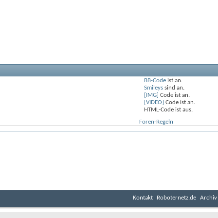
BB-Code
ist
an
.
Smileys
sind
an
.
[IMG]
Code ist
an
.
[VIDEO]
Code ist
an
.
HTML-Code ist
aus
.
Foren-Regeln
Kontakt
Roboternetz.de
Archiv