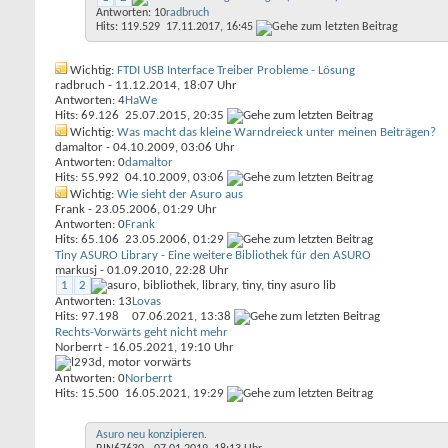
Antworten: 10
radbruch
Hits: 119.529
17.11.2017,
16:45
Wichtig:
FTDI USB Interface Treiber Probleme - Lösung
radbruch
- 11.12.2014, 18:07 Uhr
Antworten: 4
HaWe
Hits: 69.126
25.07.2015,
20:35
Wichtig:
Was macht das kleine Warndreieck unter meinen Beiträgen?
damaltor
- 04.10.2009, 03:06 Uhr
Antworten: 0
damaltor
Hits: 55.992
04.10.2009,
03:06
Wichtig:
Wie sieht der Asuro aus
Frank
- 23.05.2006, 01:29 Uhr
Antworten: 0
Frank
Hits: 65.106
23.05.2006,
01:29
Tiny ASURO Library - Eine weitere Bibliothek für den ASURO
markusj
- 01.09.2010, 22:28 Uhr
1
2
Antworten: 13
Lovas
Hits: 97.198
07.06.2021,
13:38
Rechts-Vorwärts geht nicht mehr
Norberrt
- 16.05.2021, 19:10 Uhr
Antworten: 0
Norberrt
Hits: 15.500
16.05.2021,
19:29
Asuro neu konzipieren.