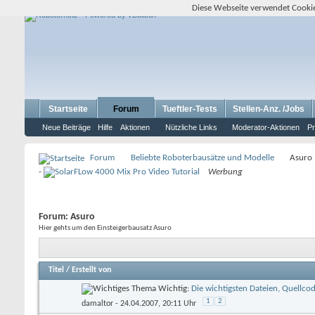
Diese Webseite verwendet Cookie
Startseite
Forum
Tueftler-Tests
Stellen-Anz. /Jobs
Neue Beiträge
Hilfe
Aktionen
Nützliche Links
Moderator-Aktionen
Pr
Forum
Beliebte Roboterbausätze und Modelle
Asuro
-
Werbung
Forum:
Asuro
Hier gehts um den Einsteigerbausatz Asuro
Titel
/
Erstellt von
Wichtig:
Die wichtigsten Dateien, Quellco
1
2
damaltor
- 24.04.2007, 20:11 Uhr