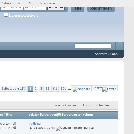
 Datenschutz
Ok ich akzeptiere
Hilfe
Registrieren
Angemeldet bleiben?
Erweiterte Suche
Letzte
Seite 1 von 153
1
2
3
11
51
101
...
Forum-Optionen
Forum durchsuchen
en
/
Hits
Letzter Beitrag von
worten: 10
radbruch
ts: 119.498
17.11.2017,
16:45