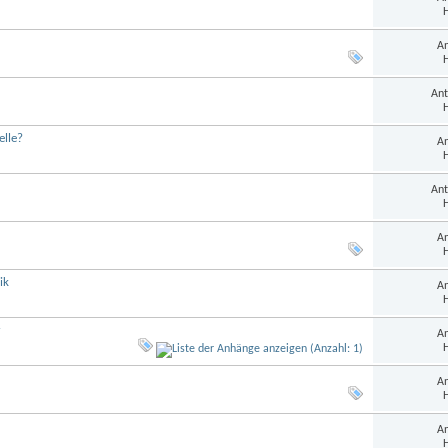
H
An
H
Ant
H
elle?
An
H
Ant
H
An
H
ik
An
H
r
An
H
An
H
An
H