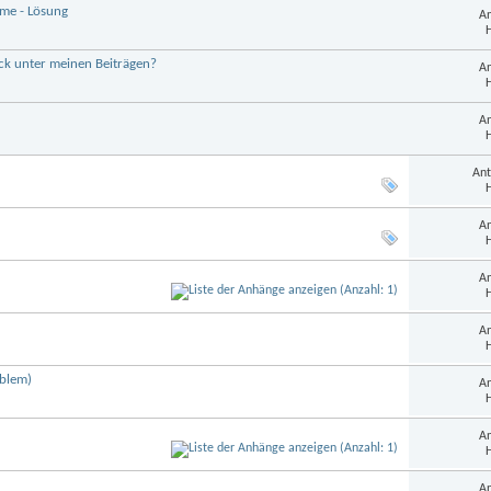
eme - Lösung
An
H
ck unter meinen Beiträgen?
An
H
An
H
Ant
H
An
H
An
H
An
H
oblem)
An
H
An
H
An