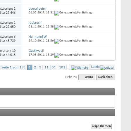
tworten: 2
oberallgeier
its: 29.448
06.02.2017,
13:31
tworten: 1
radbruch
its: 29.650
01.11.2016,
22:38
tworten: 8
HermannSW
its: 45.739
24.10.2016,
23:56
worten: 10
Gastlwastl
its: 44.016
17.08.2016,
19:29
Letzte
Seite 1 von 153
1
2
3
11
51
101
...
Gehe zu:
Asuro
Nach oben