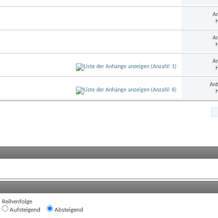
An
H
An
H
An
H
Ant
H
Reihenfolge
Aufsteigend
Absteigend