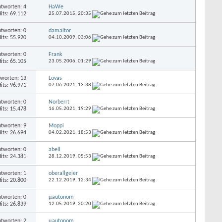
tworten: 4
HaWe
its: 69.112
25.07.2015,
20:35
tworten: 0
damaltor
its: 55.920
04.10.2009,
03:06
tworten: 0
Frank
its: 65.105
23.05.2006,
01:29
worten: 13
Lovas
its: 96.971
07.06.2021,
13:38
tworten: 0
Norberrt
its: 15.478
16.05.2021,
19:29
tworten: 9
Moppi
its: 26.694
04.02.2021,
18:53
tworten: 0
abell
its: 24.381
28.12.2019,
05:53
tworten: 1
oberallgeier
its: 20.800
22.12.2019,
12:34
tworten: 0
µautonom
its: 26.839
12.05.2019,
20:20
tworten: 2
µautonom