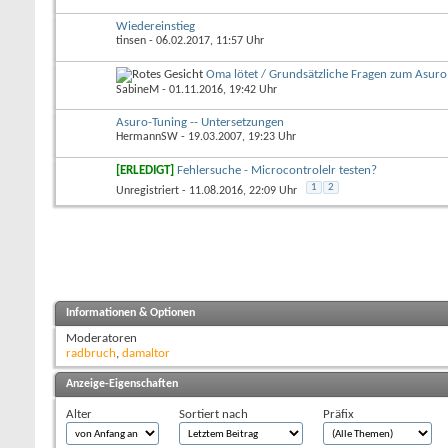
Wiedereinstieg
tinsen
- 06.02.2017, 11:57 Uhr
Oma lötet / Grundsätzliche Fragen zum Asuro
SabineM
- 01.11.2016, 19:42 Uhr
Asuro-Tuning -- Untersetzungen
HermannSW
- 19.03.2007, 19:23 Uhr
[ERLEDIGT]
Fehlersuche - Microcontrolelr testen?
1
2
Unregistriert
- 11.08.2016, 22:09 Uhr
Informationen & Optionen
Moderatoren
radbruch
,
damaltor
Anzeige-Eigenschaften
Alter
Sortiert nach
Präfix