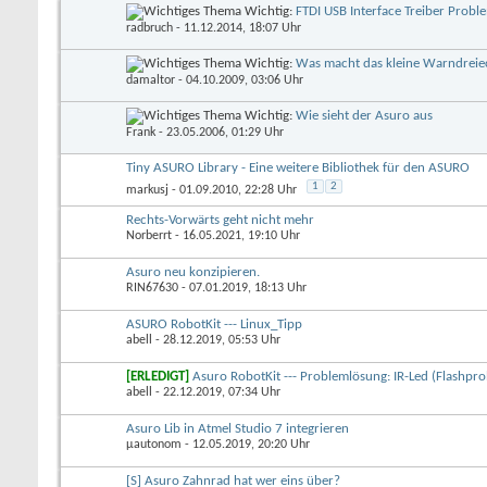
Wichtig:
FTDI USB Interface Treiber Probl
radbruch
- 11.12.2014, 18:07 Uhr
Wichtig:
Was macht das kleine Warndreie
damaltor
- 04.10.2009, 03:06 Uhr
Wichtig:
Wie sieht der Asuro aus
Frank
- 23.05.2006, 01:29 Uhr
Tiny ASURO Library - Eine weitere Bibliothek für den ASURO
1
2
markusj
- 01.09.2010, 22:28 Uhr
Rechts-Vorwärts geht nicht mehr
Norberrt
- 16.05.2021, 19:10 Uhr
Asuro neu konzipieren.
RIN67630
- 07.01.2019, 18:13 Uhr
ASURO RobotKit --- Linux_Tipp
abell
- 28.12.2019, 05:53 Uhr
[ERLEDIGT]
Asuro RobotKit --- Problemlösung: IR-Led (Flashpr
abell
- 22.12.2019, 07:34 Uhr
Asuro Lib in Atmel Studio 7 integrieren
µautonom
- 12.05.2019, 20:20 Uhr
[S] Asuro Zahnrad hat wer eins über?