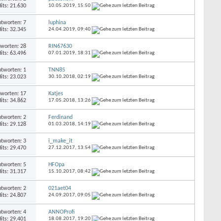
its: 21.630
10.05.2019,
15:50
tworten: 7
luphina
its: 32.345
24.04.2019,
09:40
worten: 28
RIN67630
its: 63.496
07.01.2019,
18:31
tworten: 1
TNN85
its: 23.023
30.10.2018,
02:19
worten: 17
Katjes
its: 34.862
17.05.2018,
13:26
tworten: 2
Ferdinand
its: 29.128
01.03.2018,
14:19
tworten: 3
i_make_it
its: 29.470
27.12.2017,
13:54
tworten: 5
HFOpa
its: 31.317
15.10.2017,
08:42
tworten: 2
021aet04
its: 24.807
24.09.2017,
09:05
tworten: 4
ANNOProfi
its: 29.401
18.08.2017,
19:20