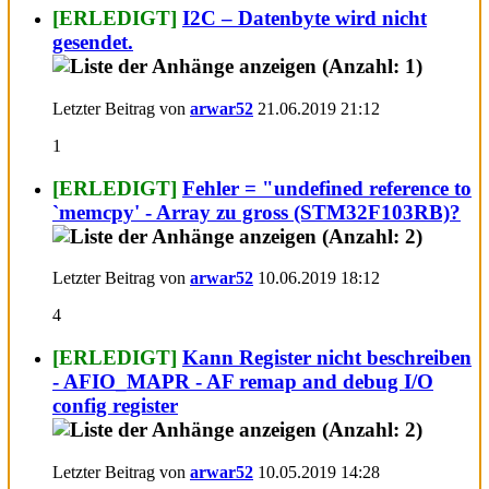
[ERLEDIGT]
I2C – Datenbyte wird nicht
gesendet.
Letzter Beitrag von
arwar52
21.06.2019
21:12
1
[ERLEDIGT]
Fehler = "undefined reference to
`memcpy' - Array zu gross (STM32F103RB)?
Letzter Beitrag von
arwar52
10.06.2019
18:12
4
[ERLEDIGT]
Kann Register nicht beschreiben
- AFIO_MAPR - AF remap and debug I/O
config register
Letzter Beitrag von
arwar52
10.05.2019
14:28