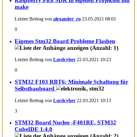
Raspberry Pico SDK in eigenen Projekten mit
make
Letzter Beitrag von
alexander_ro
23.05.2021
08:01
0
Eigenes Stm32 Board Probleme Flashen
Letzter Beitrag von
Lordcyber
22.03.2021
10:23
0
STM32 F103 RBT6: Minimale Schaltung für
Selbstbauboard
Letzter Beitrag von
Lordcyber
22.03.2021
10:13
3
STM32 Board Nucleo -F401RE, STM32
CubeIDE 1.4.0