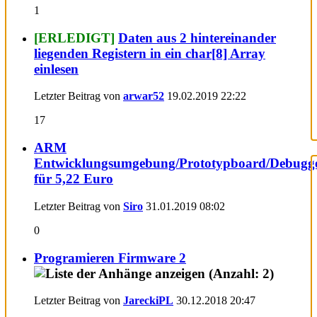
1
[ERLEDIGT]
Daten aus 2 hintereinander
liegenden Registern in ein char[8] Array
einlesen
Letzter Beitrag von
arwar52
19.02.2019
22:22
17
ARM
Entwicklungsumgebung/Prototypboard/Debugg
für 5,22 Euro
Letzter Beitrag von
Siro
31.01.2019
08:02
0
Programieren Firmware 2
Letzter Beitrag von
JareckiPL
30.12.2018
20:47