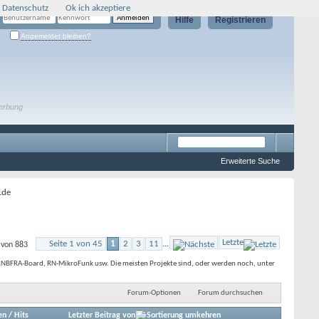
 Datenschutz
Ok ich akzeptiere
Hilfe
Registrieren
Angemeldet bleiben?
erbung
Erweiterte Suche
.de
Letzte
Seite 1 von 45
1
2
3
11
...
 von 883
, RNBFRA-Board, RN-MikroFunk usw. Die meisten Projekte sind, oder werden noch, unter
Forum-Optionen
Forum durchsuchen
en
/
Hits
Letzter Beitrag von