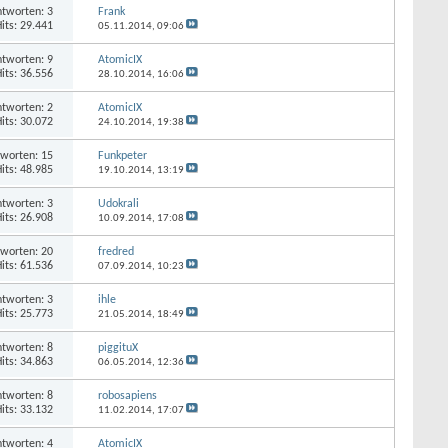
tworten: 3
Frank
its: 29.441
05.11.2014,
09:06
tworten: 9
AtomicIX
its: 36.556
28.10.2014,
16:06
tworten: 2
AtomicIX
its: 30.072
24.10.2014,
19:38
worten: 15
Funkpeter
its: 48.985
19.10.2014,
13:19
tworten: 3
Udokrali
its: 26.908
10.09.2014,
17:08
worten: 20
fredred
its: 61.536
07.09.2014,
10:23
tworten: 3
ihle
its: 25.773
21.05.2014,
18:49
tworten: 8
piggituX
its: 34.863
06.05.2014,
12:36
tworten: 8
robosapiens
its: 33.132
11.02.2014,
17:07
tworten: 4
AtomicIX