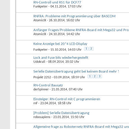
RN-Controll und RS1 für DCF77
Funkpeter
- 04.11.2014, 17:03 Uhr
RNFRA: Probleme mit Programmierung über BASCOM
AtomicIX
- 26.10.2014, 16:02 Uhr
Anfänger Fragen/Probleme RNFRA-Board mit Mega32 und Pro
AtomicIX
- 24.10.2014, 14:42 Uhr
Keine Anzeige bei 20*4 LCD-Display
1
2
Funkpeter
- 15.10.2014, 14:03 Uhr
Lock and Fuse bits wiederhergestellt
Udokrali
- 08.09.2014, 20:32 Uhr
Serielle Datenübertragung geht bei keinem Board mehr !
1
2
3
Projekt 2252
- 03.09.2014, 18:59 Uhr
RN-Control Bausatz
derSpinner
- 21.05.2014, 07:40 Uhr
Einsteiger: RN-Control mit C programmieren
rnf
- 23.04.2014, 18:58 Uhr
[Problem] Serielle Datenübertragung
robosapiens
- 23.01.2014, 15:50 Uhr
Allgemeine frage zu Roboternetz RNFRA-Board mit Mega32 un