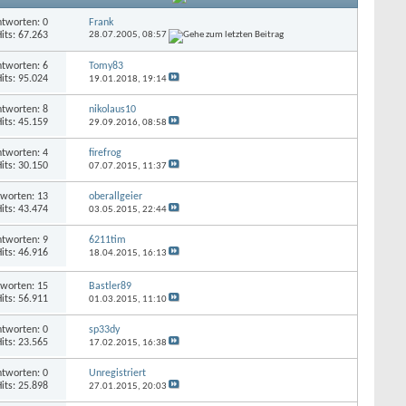
tworten: 0
Frank
its: 67.263
28.07.2005,
08:57
tworten: 6
Tomy83
its: 95.024
19.01.2018,
19:14
tworten: 8
nikolaus10
its: 45.159
29.09.2016,
08:58
tworten: 4
firefrog
its: 30.150
07.07.2015,
11:37
worten: 13
oberallgeier
its: 43.474
03.05.2015,
22:44
tworten: 9
6211tim
its: 46.916
18.04.2015,
16:13
worten: 15
Bastler89
its: 56.911
01.03.2015,
11:10
tworten: 0
sp33dy
its: 23.565
17.02.2015,
16:38
tworten: 0
Unregistriert
its: 25.898
27.01.2015,
20:03