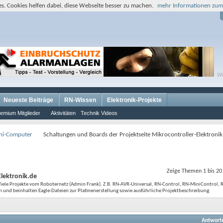
s. Cookies helfen dabei, diese Webseite besser zu machen.
mehr Informationen zum
W
Neueste Beiträge
RN-Wissen
Elektronik-Projekte
emium Mitglieder
Aktivitäten
Technik Videos
ini-Computer
Schaltungen und Boards der Projektseite Mikrocontroller-Elektronik
Zeige Themen 1 bis 20
Elektronik.de
 Viele Projekte vom Roboternetz (Admin Frank). Z.B. RN-AVR-Universal, RN-Control, RN-MiniControl
n und beinhalten Eagle-Dateien zur Platinenerstellung sowie ausführliche Projektbeschreibung.
Antwort