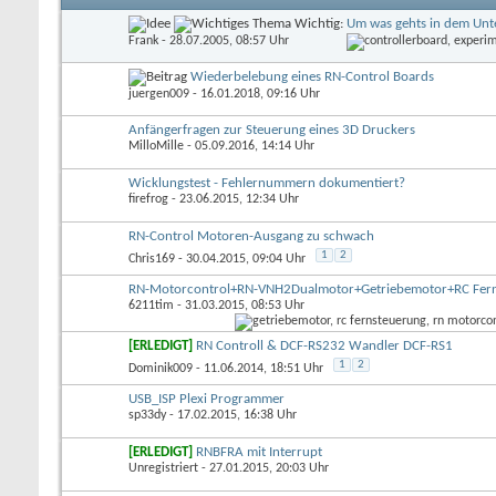
Wichtig:
Um was gehts in dem Un
Frank
- 28.07.2005, 08:57 Uhr
Wiederbelebung eines RN-Control Boards
juergen009
- 16.01.2018, 09:16 Uhr
Anfängerfragen zur Steuerung eines 3D Druckers
MilloMille
- 05.09.2016, 14:14 Uhr
Wicklungstest - Fehlernummern dokumentiert?
firefrog
- 23.06.2015, 12:34 Uhr
RN-Control Motoren-Ausgang zu schwach
1
2
Chris169
- 30.04.2015, 09:04 Uhr
RN-Motorcontrol+RN-VNH2Dualmotor+Getriebemotor+RC Fer
6211tim
- 31.03.2015, 08:53 Uhr
[ERLEDIGT]
RN Controll & DCF-RS232 Wandler DCF-RS1
1
2
Dominik009
- 11.06.2014, 18:51 Uhr
USB_ISP Plexi Programmer
sp33dy
- 17.02.2015, 16:38 Uhr
[ERLEDIGT]
RNBFRA mit Interrupt
Unregistriert
- 27.01.2015, 20:03 Uhr