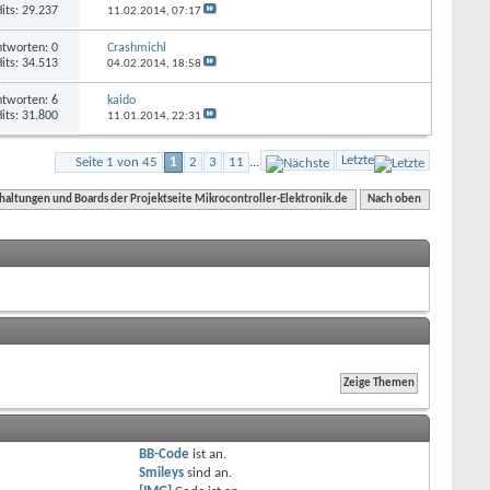
its: 29.237
11.02.2014,
07:17
tworten: 0
Crashmichl
its: 34.513
04.02.2014,
18:58
tworten: 6
kaido
its: 31.800
11.01.2014,
22:31
Letzte
Seite 1 von 45
1
2
3
11
...
haltungen und Boards der Projektseite Mikrocontroller-Elektronik.de
Nach oben
BB-Code
ist
an
.
Smileys
sind
an
.