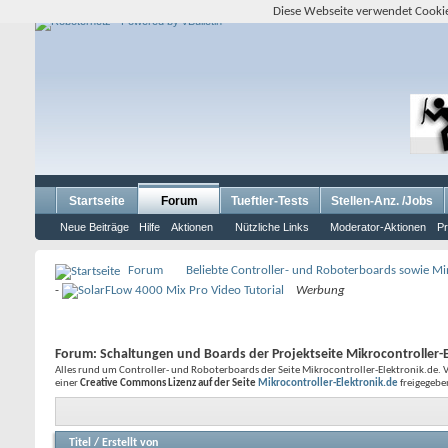
Diese Webseite verwendet Cookie
Startseite
Forum
Tueftler-Tests
Stellen-Anz. /Jobs
Neue Beiträge
Hilfe
Aktionen
Nützliche Links
Moderator-Aktionen
Pr
Forum
Beliebte Controller- und Roboterboards sowie M
-
Werbung
Forum:
Schaltungen und Boards der Projektseite Mikrocontroller-
Alles rund um Controller- und Roboterboards der Seite Mikrocontroller-Elektronik.de.
einer
Creative Commons Lizenz auf der Seite
Mikrocontroller-Elektronik.de
freigegebe
Titel
/
Erstellt von