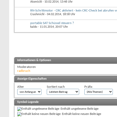
AtomicIX
- 10.02.2014, 13:46 Uhr
RN-Schrittmotor - CRC aktiviert - kein CRC-Check bei abrufen v
Crashmichl
- 04.02.2014, 18:58 Uhr
portable SAT Schüssel steuern ?
kaido
- 11.01.2014, 20:07 Uhr
Informationen & Optionen
Moderatoren
radbruch
Anzeige-Eigenschaften
Alter
Sortiert nach
Präfix
Symbol-Legende
Enthält ungelesene Beiträge
Enthält keine neuen Beiträge