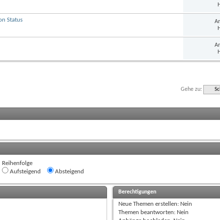
H
on Status
An
H
An
H
Gehe zu:
Sc
Reihenfolge
Aufsteigend
Absteigend
Berechtigungen
Neue Themen erstellen:
Nein
Themen beantworten:
Nein