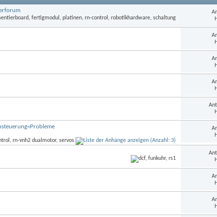
terforum
An
H
An
H
An
H
An
H
Ant
H
nsteuerung=Probleme
An
H
Ant
H
An
H
An
H