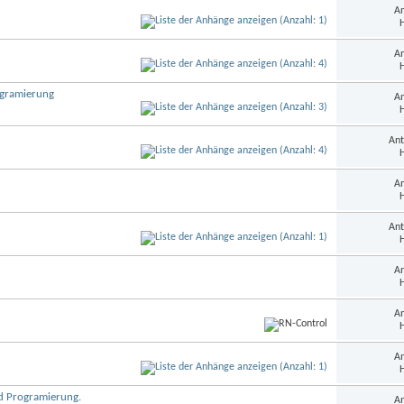
An
H
An
H
gramierung
An
H
Ant
H
An
H
Ant
H
An
H
An
H
An
H
d Programierung.
An