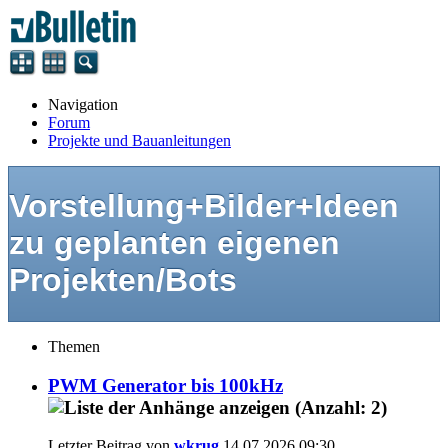
Navigation
Forum
Projekte und Bauanleitungen
Vorstellung+Bilder+Ideen
zu geplanten eigenen
Projekten/Bots
Themen
PWM Generator bis 100kHz
Letzter Beitrag von
wkrug
14.07.2026
09:30