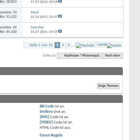
its: 38.823
17.07.2012,
10:59
worten: 33
Manf
its: 91.222
22.12.2011,
15:47
worten: 24
Searcher
its: 65.100
31.07.2011,
14:57
Letzte
Seite 1 von 10
1
2
3
...
Gehe zu:
Kopfnüsse / Wissensquiz
Nach oben
BB-Code
ist
an
.
Smileys
sind
an
.
[IMG]
Code ist
an
.
[VIDEO]
Code ist
an
.
HTML-Code ist
aus
.
Foren-Regeln