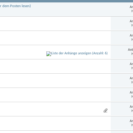
r dem Posten lesen)
An
H
An
H
An
H
Ant
H
An
H
An
H
An
H
An
H
An
H