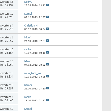
worten: 13
Dolf90
its: 55.439
28.05.2026,
19:12
worten: 10
Kampi
its: 49.698
09.12.2013,
22:57
tworten: 4
Christian H
its: 25.716
06.12.2013,
00:06
tworten: 8
Manf
its: 26.259
24.10.2013,
09:24
tworten: 3
ranke
its: 23.167
15.09.2013,
10:13
worten: 13
Manf
its: 38.069
04.12.2012,
08:32
tworten: 8
robo_tom_24
its: 54.634
10.11.2012,
13:55
tworten: 5
Kampi
its: 29.559
21.10.2012,
07:10
tworten: 4
ranke
its: 32.860
19.10.2012,
21:57
worten: 10
Kampi