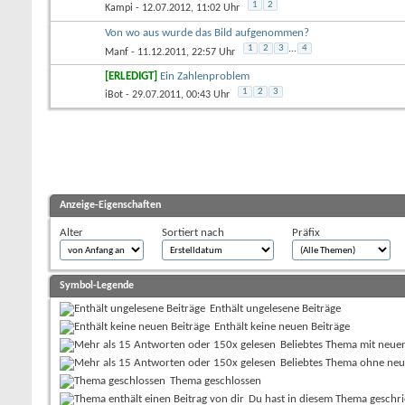
1
2
Kampi
- 12.07.2012, 11:02 Uhr
Von wo aus wurde das Bild aufgenommen?
1
2
3
...
4
Manf
- 11.12.2011, 22:57 Uhr
[ERLEDIGT]
Ein Zahlenproblem
1
2
3
iBot
- 29.07.2011, 00:43 Uhr
Anzeige-Eigenschaften
Alter
Sortiert nach
Präfix
Symbol-Legende
Enthält ungelesene Beiträge
Enthält keine neuen Beiträge
Beliebtes Thema mit neue
Beliebtes Thema ohne neu
Thema geschlossen
Du hast in diesem Thema geschr