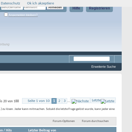
 Datenschutz
Ok ich akzeptiere
Hilfe
Registrieren
Angemeldet bleiben?
erbung
Erweiterte Suche
Letzte
Seite 1 von 10
1
2
3
...
is 20 von 188
zu lösen. Jeder kann mitmachen. Sobald die letzte Frage gelöst wurde, kann jeder eine
Forum-Optionen
Forum durchsuchen
en
/
Hits
Letzter Beitrag von