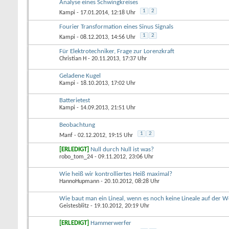
Analyse eines Schwingkreises
1
2
Kampi
- 17.01.2014, 12:18 Uhr
Fourier Transformation eines Sinus Signals
1
2
Kampi
- 08.12.2013, 14:56 Uhr
Für Elektrotechniker, Frage zur Lorenzkraft
Christian H
- 20.11.2013, 17:37 Uhr
Geladene Kugel
Kampi
- 18.10.2013, 17:02 Uhr
Batterietest
Kampi
- 14.09.2013, 21:51 Uhr
Beobachtung
1
2
Manf
- 02.12.2012, 19:15 Uhr
[ERLEDIGT]
Null durch Null ist was?
robo_tom_24
- 09.11.2012, 23:06 Uhr
Wie heiß wir kontrolliertes Heiß maximal?
HannoHupmann
- 20.10.2012, 08:28 Uhr
Wie baut man ein Lineal, wenn es noch keine Lineale auf der We
Geistesblitz
- 19.10.2012, 20:19 Uhr
[ERLEDIGT]
Hammerwerfer