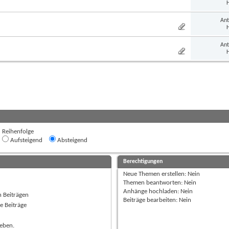
H
Ant
H
Ant
H
Reihenfolge
Aufsteigend
Absteigend
Berechtigungen
Neue Themen erstellen:
Nein
Themen beantworten:
Nein
Anhänge hochladen:
Nein
n Beiträgen
Beiträge bearbeiten:
Nein
e Beiträge
ieben.