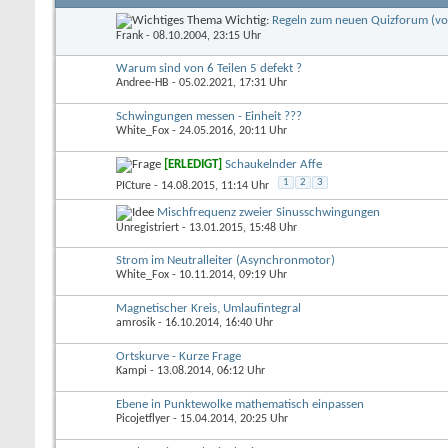
Wichtig:
Regeln zum neuen Quizforum (vo
Frank
- 08.10.2004, 23:15 Uhr
Warum sind von 6 Teilen 5 defekt ?
Andree-HB
- 05.02.2021, 17:31 Uhr
Schwingungen messen - Einheit ???
White_Fox
- 24.05.2016, 20:11 Uhr
[ERLEDIGT]
Schaukelnder Affe
1
2
3
PICture
- 14.08.2015, 11:14 Uhr
Mischfrequenz zweier Sinusschwingungen
Unregistriert
- 13.01.2015, 15:48 Uhr
Strom im Neutralleiter (Asynchronmotor)
White_Fox
- 10.11.2014, 09:19 Uhr
Magnetischer Kreis, Umlaufintegral
amrosik
- 16.10.2014, 16:40 Uhr
Ortskurve - Kurze Frage
Kampi
- 13.08.2014, 06:12 Uhr
Ebene in Punktewolke mathematisch einpassen
Picojetflyer
- 15.04.2014, 20:25 Uhr