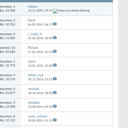
tworten: 1
tobimc
its: 63.956
16.12.2005,
19:52
tworten: 2
Manf
its: 50.352
06.02.2021,
06:17
tworten: 4
i_make_it
its: 31.820
25.05.2016,
05:40
worten: 23
PICture
its: 62.064
11.05.2016,
20:24
tworten: 2
Valen
its: 25.774
13.01.2015,
21:00
tworten: 9
White_Fox
its: 39.274
30.12.2014,
12:52
tworten: 4
amrosik
its: 25.677
18.10.2014,
18:09
tworten: 2
shedepe
its: 24.696
13.08.2014,
09:42
tworten: 6
mare_crisium
its: 37.133
29.04.2014,
21:21