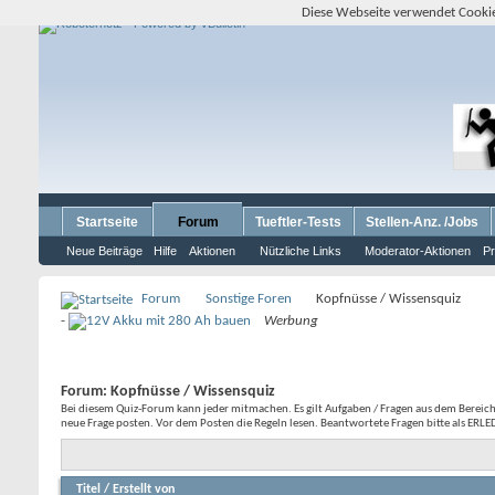
Diese Webseite verwendet Cookie
Startseite
Forum
Tueftler-Tests
Stellen-Anz. /Jobs
Neue Beiträge
Hilfe
Aktionen
Nützliche Links
Moderator-Aktionen
Pr
Forum
Sonstige Foren
Kopfnüsse / Wissensquiz
-
Werbung
Forum:
Kopfnüsse / Wissensquiz
Bei diesem Quiz-Forum kann jeder mitmachen. Es gilt Aufgaben / Fragen aus dem Bereich
neue Frage posten. Vor dem Posten die Regeln lesen. Beantwortete Fragen bitte als ERL
Titel
/
Erstellt von