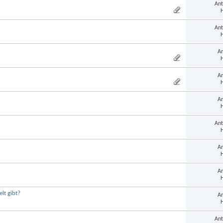
Ant
H
Ant
H
An
H
An
H
An
H
Ant
H
An
H
An
H
lt gibt?
An
H
Ant