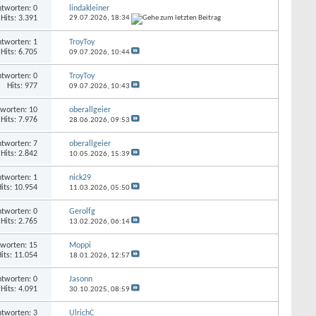
tworten: 0
lindakleiner
Hits: 3.391
29.07.2026,
18:34
tworten: 1
TroyToy
Hits: 6.705
09.07.2026,
10:44
tworten: 0
TroyToy
Hits: 977
09.07.2026,
10:43
worten: 10
oberallgeier
Hits: 7.976
28.06.2026,
09:53
tworten: 7
oberallgeier
Hits: 2.842
10.05.2026,
15:39
tworten: 1
nick29
its: 10.954
11.03.2026,
05:50
tworten: 0
Gerolfg
Hits: 2.765
13.02.2026,
06:14
worten: 15
Moppi
its: 11.054
18.01.2026,
12:57
tworten: 0
Jasonn
Hits: 4.091
30.10.2025,
08:59
tworten: 3
UlrichC