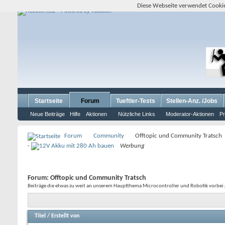
Diese Webseite verwendet Cookie
Startseite
Forum
Tueftler-Tests
Stellen-Anz. /Jobs
Neue Beiträge
Hilfe
Aktionen
Nützliche Links
Moderator-Aktionen
Pr
Forum
Community
Offtopic und Community Tratsch
-
Werbung
Forum:
Offtopic und Community Tratsch
Beiträge die etwas zu weit an unserem Hauptthema Microcontroller und Robotik vorbei
Titel
/
Erstellt von