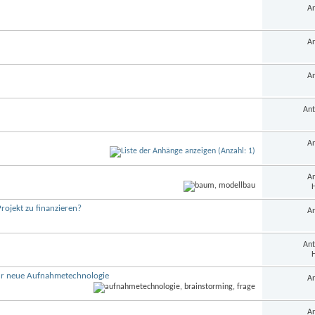
An
An
An
Ant
An
An
H
Projekt zu finanzieren?
An
Ant
H
ür neue Aufnahmetechnologie
An
An