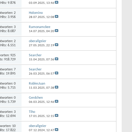
Hits: 9.876
03.09.2025,
13:46
tworten: 2
Holomino
Hits: 3.956
28.07.2025,
12:08
tworten: 3
Ramonamckee
Hits: 8.087
14.07.2025,
04:20
tworten: 2
oberallgeier
Hits: 6.551
27.05.2025,
22:19
orten: 925
Searcher
ts: 918.729
15.04.2025,
07:36
tworten: 7
Searcher
its: 19.895
26.03.2025,
06:57
tworten: 0
RoblesJuan
Hits: 5.715
11.03.2025,
07:38
tworten: 0
Gerdchen
Hits: 5.739
06.03.2025,
12:46
tworten: 3
Tiho
its: 12.694
17.01.2025,
12:15
worten: 10
oberallgeier
its: 17.822
07.12.2024,
12:47