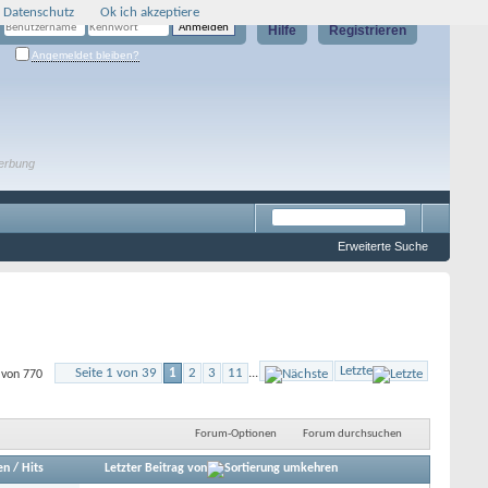
 Datenschutz
Ok ich akzeptiere
Hilfe
Registrieren
Angemeldet bleiben?
erbung
Erweiterte Suche
Letzte
Seite 1 von 39
1
2
3
11
...
 von 770
Forum-Optionen
Forum durchsuchen
en
/
Hits
Letzter Beitrag von