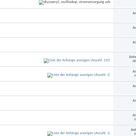
An
An
An
Antw
Hi
An
H
An
An
An
H
Ant
H