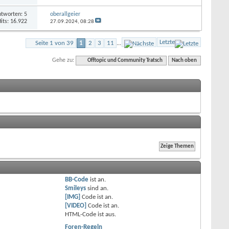
tworten: 5
oberallgeier
its: 16.922
27.09.2024,
08:28
Letzte
Seite 1 von 39
1
2
3
11
...
Gehe zu:
Offtopic und Community Tratsch
Nach oben
BB-Code
ist
an
.
Smileys
sind
an
.
[IMG]
Code ist
an
.
[VIDEO]
Code ist
an
.
HTML-Code ist
aus
.
Foren-Regeln