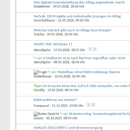
Wie digitale Essensbestellung den Alltag angenehmer macht
lindakleiner
- 29.07.2026, 18:34 Uhr
Technik, DIY-Projekte und individuelle Lösungen im Alltag
Gerd Balthasar
- 21.05.2026, 09:20 Uhr
Welches Getränk gibt euch im Alltag neue Energie?
TroyToy
- 09.07.2026, 10:43 Uhr
MiniPC NUC Windows 11
1
2
oberallgeier
- 27.03.2026, 18:55 Uhr
Frage
E-Mailkonto ist je nach Rechner zugreifbar oder nicht
oberallgeier
- 08.05.2026, 18:34 Uhr
Frage
Modellbau ohne Elektronikbezug: Bäume
Modellbauer
- 10.03.2026, 02:49 Uhr
Tipps
Ich brauche einen Rat: Soll ich Teile verkaufen, um mein 
Gerolfg
- 13.02.2026, 06:14 Uhr
Elektronikforen am sterben?
1
2
Freepascal
- 11.12.2025, 19:00 Uhr
Frage
Brainstorming: Anwendungsbereiche f
Jasonn
- 30.10.2025, 08:59 Uhr
ANALOG DISCOVERY 2 und Stromversorgung