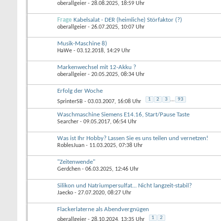
oberallgeier
- 28.08.2025, 18:59 Uhr
Frage
Kabelsalat - DER (heimliche) Störfaktor (?)
oberallgeier
- 26.07.2025, 10:07 Uhr
Musik-Maschine 8)
HaWe
- 03.12.2018, 14:29 Uhr
Markenwechsel mit 12-Akku ?
oberallgeier
- 20.05.2025, 08:34 Uhr
Erfolg der Woche
1
2
3
...
93
SprinterSB
- 03.03.2007, 16:08 Uhr
Waschmaschine Siemens E14.16, Start/Pause Taste
Searcher
- 09.05.2017, 06:54 Uhr
Was ist Ihr Hobby? Lassen Sie es uns teilen und vernetzen!
RoblesJuan
- 11.03.2025, 07:38 Uhr
"Zeitenwende"
Gerdchen
- 06.03.2025, 12:46 Uhr
Silikon und Natriumpersulfat... Nicht langzeit-stabil?
Jaecko
- 27.07.2020, 08:27 Uhr
Flackerlaterne als Abendvergnügen
1
2
oberallgeier
- 28.10.2024, 13:35 Uhr