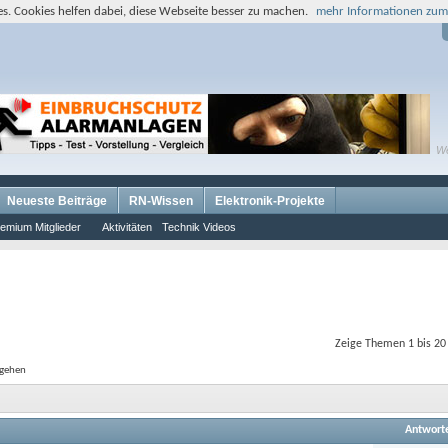
s. Cookies helfen dabei, diese Webseite besser zu machen.
mehr Informationen zum
W
Neueste Beiträge
RN-Wissen
Elektronik-Projekte
emium Mitglieder
Aktivitäten
Technik Videos
Zeige Themen 1 bis 20
 gehen
Antwort