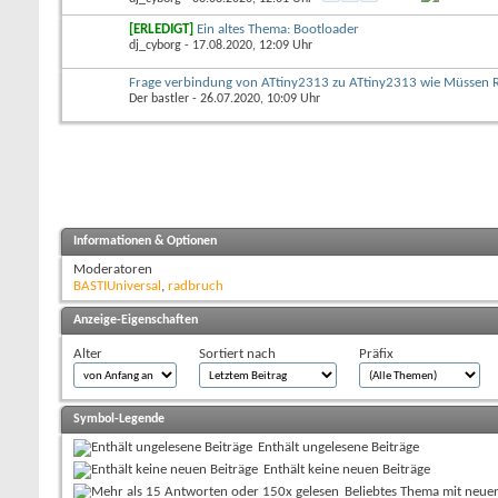
[ERLEDIGT]
Ein altes Thema: Bootloader
dj_cyborg
- 17.08.2020, 12:09 Uhr
Frage verbindung von ATtiny2313 zu ATtiny2313 wie Müssen 
Der bastler
- 26.07.2020, 10:09 Uhr
Informationen & Optionen
Moderatoren
BASTIUniversal
,
radbruch
Anzeige-Eigenschaften
Alter
Sortiert nach
Präfix
Symbol-Legende
Enthält ungelesene Beiträge
Enthält keine neuen Beiträge
Beliebtes Thema mit neue