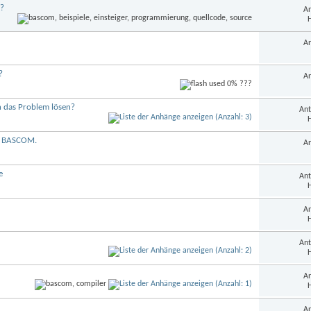
r?
An
H
An
?
An
h das Problem lösen?
Ant
H
t BASCOM.
An
e
Ant
H
An
H
Ant
H
An
H
An