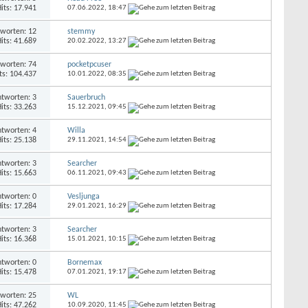
its: 17.941
07.06.2022,
18:47
worten: 12
stemmy
its: 41.689
20.02.2022,
13:27
worten: 74
pocketpcuser
ts: 104.437
10.01.2022,
08:35
tworten: 3
Sauerbruch
its: 33.263
15.12.2021,
09:45
tworten: 4
Willa
its: 25.138
29.11.2021,
14:54
tworten: 3
Searcher
its: 15.663
06.11.2021,
09:43
tworten: 0
Vesljunga
its: 17.284
29.01.2021,
16:29
tworten: 3
Searcher
its: 16.368
15.01.2021,
10:15
tworten: 0
Bornemax
its: 15.478
07.01.2021,
19:17
worten: 25
WL
its: 47.262
10.09.2020,
11:45