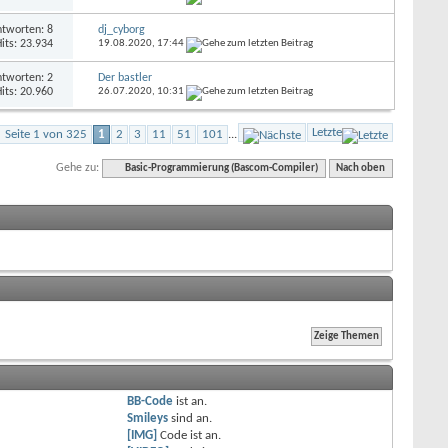
tworten: 8
dj_cyborg
its: 23.934
19.08.2020,
17:44
tworten: 2
Der bastler
its: 20.960
26.07.2020,
10:31
Letzte
Seite 1 von 325
1
2
3
11
51
101
...
Gehe zu:
Basic-Programmierung (Bascom-Compiler)
Nach oben
BB-Code
ist
an
.
Smileys
sind
an
.
[IMG]
Code ist
an
.