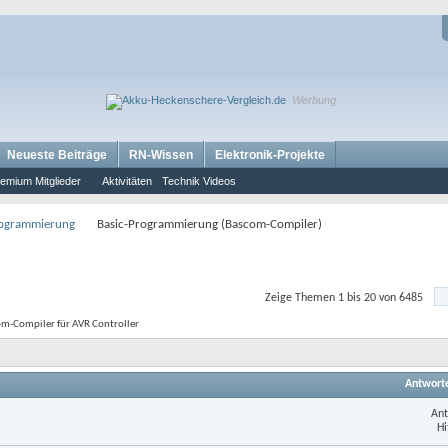
Werbung
Neueste Beiträge
RN-Wissen
Elektronik-Projekte
emium Mitglieder
Aktivitäten
Technik Videos
rogrammierung
Basic-Programmierung (Bascom-Compiler)
Zeige Themen 1 bis 20 von 6485
com-Compiler für AVR Controller
Antwort
Ant
Hi