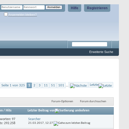
Hilfe
Registrieren
Angemeldet bleiben?
Erweiterte Suche
Letzte
Seite 1 von 325
1
2
3
11
51
101
...
Forum-Optionen
Forum durchsuchen
en
/
Hits
Letzter Beitrag von
worten: 97
Searcher
ts: 292.258
21.03.2017,
12:27