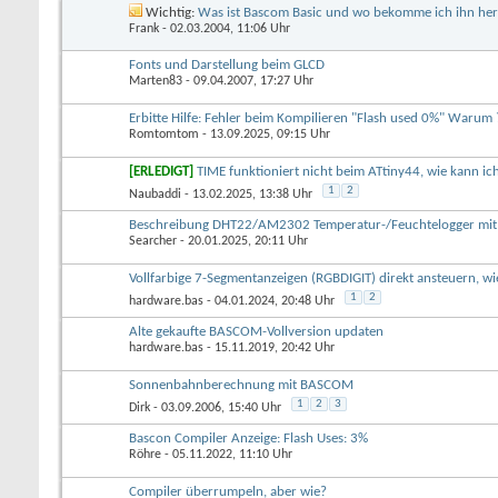
Wichtig:
Was ist Bascom Basic und wo bekomme ich ihn he
Frank
- 02.03.2004, 11:06 Uhr
Fonts und Darstellung beim GLCD
Marten83
- 09.04.2007, 17:27 Uhr
Erbitte Hilfe: Fehler beim Kompilieren "Flash used 0%" Warum 
Romtomtom
- 13.09.2025, 09:15 Uhr
[ERLEDIGT]
TIME funktioniert nicht beim ATtiny44, wie kann ic
1
2
Naubaddi
- 13.02.2025, 13:38 Uhr
Beschreibung DHT22/AM2302 Temperatur-/Feuchtelogger mi
Searcher
- 20.01.2025, 20:11 Uhr
Vollfarbige 7-Segmentanzeigen (RGBDIGIT) direkt ansteuern, wi
1
2
hardware.bas
- 04.01.2024, 20:48 Uhr
Alte gekaufte BASCOM-Vollversion updaten
hardware.bas
- 15.11.2019, 20:42 Uhr
Sonnenbahnberechnung mit BASCOM
1
2
3
Dirk
- 03.09.2006, 15:40 Uhr
Bascon Compiler Anzeige: Flash Uses: 3%
Röhre
- 05.11.2022, 11:10 Uhr
Compiler überrumpeln, aber wie?