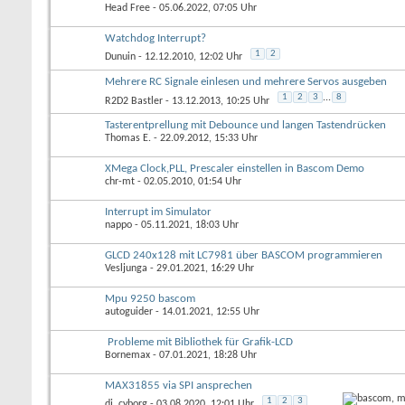
Head Free
- 05.06.2022, 07:05 Uhr
Watchdog Interrupt?
1
2
Dunuin
- 12.12.2010, 12:02 Uhr
Mehrere RC Signale einlesen und mehrere Servos ausgeben
1
2
3
...
8
R2D2 Bastler
- 13.12.2013, 10:25 Uhr
Tasterentprellung mit Debounce und langen Tastendrücken
Thomas E.
- 22.09.2012, 15:33 Uhr
XMega Clock,PLL, Prescaler einstellen in Bascom Demo
chr-mt
- 02.05.2010, 01:54 Uhr
Interrupt im Simulator
nappo
- 05.11.2021, 18:03 Uhr
GLCD 240x128 mit LC7981 über BASCOM programmieren
Vesljunga
- 29.01.2021, 16:29 Uhr
Mpu 9250 bascom
autoguider
- 14.01.2021, 12:55 Uhr
Probleme mit Bibliothek für Grafik-LCD
Bornemax
- 07.01.2021, 18:28 Uhr
MAX31855 via SPI ansprechen
1
2
3
dj_cyborg
- 03.08.2020, 12:01 Uhr