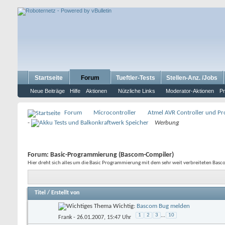
Startseite
Forum
Tueftler-Tests
Stellen-Anz. /Jobs
Neue Beiträge
Hilfe
Aktionen
Nützliche Links
Moderator-Aktionen
Pr
Forum
Microcontroller
Atmel AVR Controller und P
-
Werbung
Forum:
Basic-Programmierung (Bascom-Compiler)
Hier dreht sich alles um die Basic Programmierung mit dem sehr weit verbreiteten Bas
Titel
/
Erstellt von
Wichtig:
Bascom Bug melden
1
2
3
...
10
Frank
- 26.01.2007, 15:47 Uhr