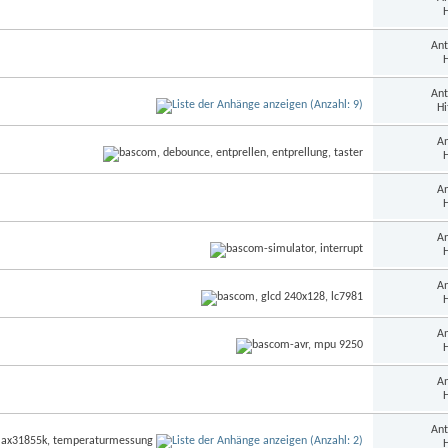
H
Ant
H
Ant
Hi
An
H
An
H
An
H
An
H
An
H
An
H
Ant
H