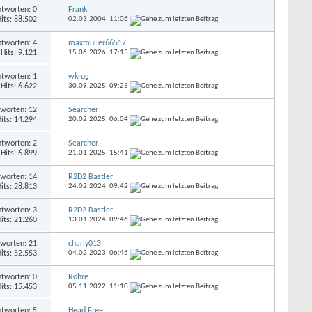
tworten: 0
Frank
its: 88.502
02.03.2004,
11:06
tworten: 4
maxmuller66517
Hits: 9.121
15.06.2026,
17:13
tworten: 1
wkrug
Hits: 6.622
30.09.2025,
09:25
worten: 12
Searcher
its: 14.294
20.02.2025,
06:04
tworten: 2
Searcher
Hits: 6.899
21.01.2025,
15:41
worten: 14
R2D2 Bastler
its: 28.813
24.02.2024,
09:42
tworten: 3
R2D2 Bastler
its: 21.260
13.01.2024,
09:46
worten: 21
charly013
its: 52.553
04.02.2023,
06:46
tworten: 0
Röhre
its: 15.453
05.11.2022,
11:10
tworten: 5
Head Free