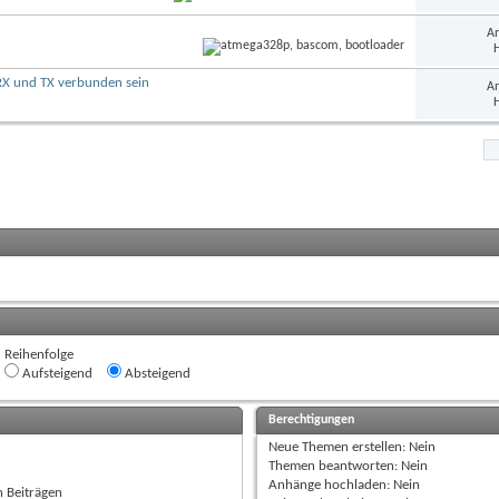
An
H
RX und TX verbunden sein
An
H
Reihenfolge
Aufsteigend
Absteigend
Berechtigungen
Neue Themen erstellen:
Nein
Themen beantworten:
Nein
Anhänge hochladen:
Nein
n Beiträgen