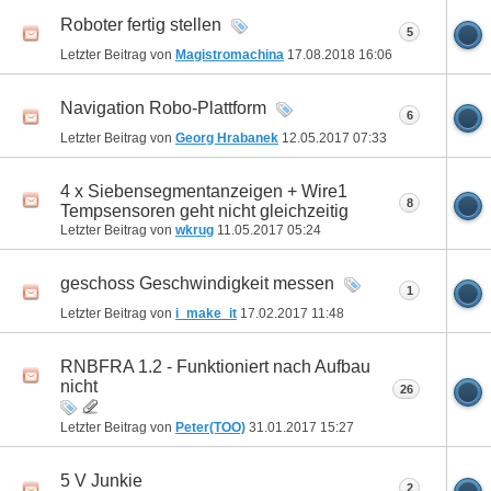
Roboter fertig stellen
5
Letzter Beitrag von
Magistromachina
17.08.2018
16:06
Navigation Robo-Plattform
6
Letzter Beitrag von
Georg Hrabanek
12.05.2017
07:33
4 x Siebensegmentanzeigen + Wire1
8
Tempsensoren geht nicht gleichzeitig
Letzter Beitrag von
wkrug
11.05.2017
05:24
geschoss Geschwindigkeit messen
1
Letzter Beitrag von
i_make_it
17.02.2017
11:48
RNBFRA 1.2 - Funktioniert nach Aufbau
nicht
26
Letzter Beitrag von
Peter(TOO)
31.01.2017
15:27
5 V Junkie
2