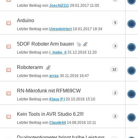
Letzter Beitrag von
Joschi2111
29.01.2017
11:05
Arduino
5
Letzter Beitrag von
Unregistriert
19.01.2017
18:34
5DOF Roboter Arm bauen
3
Letzter Beitrag von
i_make_it
31.12.2016
11:20
Roboterarm
12
Letzter Beitrag von
arras
30.11.2016
16:47
RN-Mikrofunk mit RFM69CW
2
Letzter Beitrag von
Klaus P I
20.10.2016
15:10
Kein Tools in AVR Studio 6.2!!!
2
Letzter Beitrag von
Claude44
14.08.2016
10:11
Dualpotentiometer bringt halbe Leistung