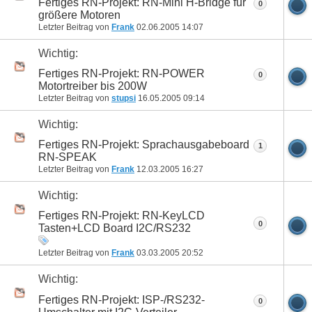
Fertiges RN-Projekt: RN-Mini H-Bridge für
0
größere Motoren
Letzter Beitrag von
Frank
02.06.2005
14:07
Wichtig:
Fertiges RN-Projekt: RN-POWER
0
Motortreiber bis 200W
Letzter Beitrag von
stupsi
16.05.2005
09:14
Wichtig:
Fertiges RN-Projekt: Sprachausgabeboard
1
RN-SPEAK
Letzter Beitrag von
Frank
12.03.2005
16:27
Wichtig:
Fertiges RN-Projekt: RN-KeyLCD
0
Tasten+LCD Board I2C/RS232
Letzter Beitrag von
Frank
03.03.2005
20:52
Wichtig:
Fertiges RN-Projekt: ISP-/RS232-
0