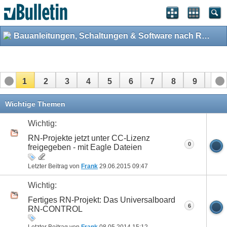
Bauanleitungen, Schaltungen & Software nach RoboterNetz-Standard
1
2
3
4
5
6
7
8
9
10
11
12
13
14
15
16
17
18
19
20
Wichtige Themen
21
22
23
24
25
26
Wichtig:
RN-Projekte jetzt unter CC-Lizenz
0
freigegeben - mit Eagle Dateien
Letzter Beitrag von
Frank
29.06.2015
09:47
Wichtig:
Fertiges RN-Projekt: Das Universalboard
6
RN-CONTROL