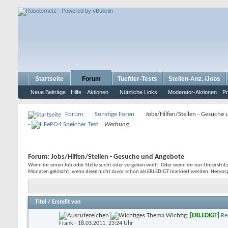
Startseite
Forum
Tueftler-Tests
Stellen-Anz. /Jobs
Neue Beiträge
Hilfe
Aktionen
Nützliche Links
Moderator-Aktionen
Pr
Forum
Sonstige Foren
Jobs/Hilfen/Stellen - Gesuche
-
Werbung
Forum:
Jobs/Hilfen/Stellen - Gesuche und Angebote
Wenn ihr einen Job oder Stelle sucht oder vergeben wollt. Oder wenn ihr nur Unterstütz
Monaten gelöscht, wenn diese nicht zuvor schon als ERLEDIGT markiert werden. Hervo
Titel
/
Erstellt von
Wichtig:
[ERLEDIGT]
Re
Frank
- 18.03.2011, 23:24 Uhr