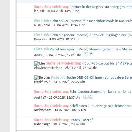
Suche Serviceleistung
Partner in der Region Nürnberg gesucht
kiri008
- 01.04.2018, 14:55 Uhr
Biete Job
Elektroniker (m/w/d) für Inspektionstools in Karlsru
NDTGlobal
- 30.04.2025, 11:47 Uhr
Biete Job
Elektroingeneur (m/w/d) / Entwicklungsingenieur (
Proway
- 01.03.2023, 10:36 Uhr
Biete Job
Projektmanager (m/w/d) Steuerungstechnik – Mikroco
1
2
Andre_S
- 04.03.2026, 12:01 Uhr
Suche Serviceleistung
KiCad PCB-Layout für 24V SPS-L
einwieneraufreisen
- 28.04.2026, 23:13 Uhr
Biete Job
Suche DRINGEND! Ingenieur aus dem Ber
frankfurt76
- 24.02.2026, 22:45 Uhr
Suche Serviceleistung
Schrittmotorsteuerung - kann mir jema
1
2
Andi#87
- 23.09.2025, 12:37 Uhr
Suche Serviceleistung
Briefkasten Funkanzeige mit Lichtschra
autistichans
- 14.07.2025, 06:59 Uhr
Suche Serviceleistung
Fräsen, Lasern?
Rabenauge
- 10.06.2025, 20:26 Uhr