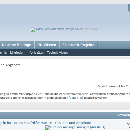
Werbung
Neueste Beiträge
RN-Wissen
Elektronik-Projekte
emium Mitglieder
Aktivitäten
Technik Videos
 und Angebote
Zeige Themen 1 bis 20
ung für bestimmte Aufgabe sucht - alles in dieser Art kommt hier rein. Gewerbliche Stellenangebote 
rgehobene Stellenanzeigen können in anderen Bereich
(siehe hier)
geschaltet werden.
Antwort
geln für Forum Jobs/Hilfen/Stellen - Gesuche und Angebote
An
H