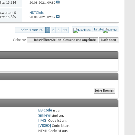
its: 15.214
20.08.2021,
09:50
tworten: 0
NDTGlobal
its: 15.665
20.08.2021,
09:37
Letzte
Seite 1 von 20
1
2
3
11
...
Gehe zu:
Jobs/Hilfen/Stellen - Gesuche und Angebote
Nach oben
BB-Code
ist
an
.
Smileys
sind
an
.
[IMG]
Code ist
an
.
[VIDEO]
Code ist
an
.
HTML-Code ist
aus
.