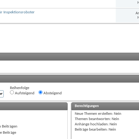
H
ür Inspektionsroboter
An
H
Reihenfolge
Aufsteigend
Absteigend
Berechtigungen
Neue Themen erstellen:
Nein
Themen beantworten:
Nein
Anhänge hochladen:
Nein
n Beiträgen
Beiträge bearbeiten:
Nein
e Beiträge