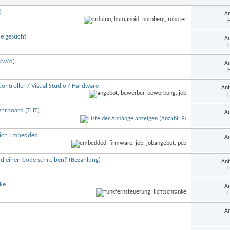
!
An
H
he gesucht
An
H
m/w/d)
An
H
ntroller / Visual Studio / Hardware
Ant
H
ehrboard (THT).
An
eich Embedded
An
nd einen Code schreiben? (Bezahlung)
Ant
H
nke
An
H
An