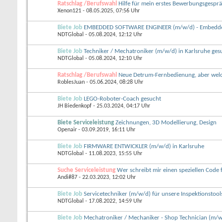
Ratschlag /Berufswahl
Hilfe für mein erstes Bewerbungsgespr
Xenon121
- 08.05.2025, 07:56 Uhr
Biete Job
EMBEDDED SOFTWARE ENGINEER (m/w/d) - Embedded
NDTGlobal
- 05.08.2024, 12:12 Uhr
Biete Job
Techniker / Mechatroniker (m/w/d) in Karlsruhe gesu
NDTGlobal
- 05.08.2024, 12:10 Uhr
Ratschlag /Berufswahl
Neue Detrum-Fernbedienung, aber wel
RoblesJuan
- 05.06.2024, 08:28 Uhr
Biete Job
LEGO-Roboter-Coach gesucht
JH Biedenkopf
- 25.03.2024, 04:17 Uhr
Biete Serviceleistung
Zeichnungen, 3D Modellierung, Design
Openair
- 03.09.2019, 16:11 Uhr
Biete Job
FIRMWARE ENTWICKLER (m/w/d) in Karlsruhe
NDTGlobal
- 11.08.2023, 15:55 Uhr
Suche Serviceleistung
Wer schreibt mir einen speziellen Code 
Andi#87
- 22.03.2023, 12:02 Uhr
Biete Job
Servicetechniker (m/w/d) für unsere Inspektionstools
NDTGlobal
- 17.08.2022, 14:59 Uhr
Biete Job
Mechatroniker / Mechaniker - Shop Technician (m/w