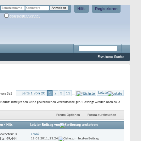
Hilfe
Registrieren
Angemeldet bleiben?
Erweiterte Suche
Letzte
Seite 1 von 20
1
2
3
11
...
 von 385
erlaubt! Bitte jedoch keine gewerblichen Verkaufsanzeigen! Postings werden nach ca. 6
Forum-Optionen
Forum durchsuchen
en
/
Hits
Letzter Beitrag von
tworten: 0
Frank
its: 49.444
18.03.2011,
23:24