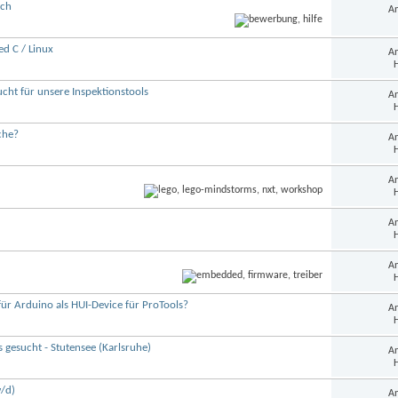
äch
An
 C / Linux
An
H
cht für unsere Inspektionstools
An
H
che?
An
H
An
H
An
H
An
H
für Arduino als HUI-Device für ProTools?
An
H
 gesucht - Stutensee (Karlsruhe)
An
H
/d)
An