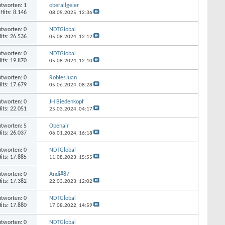
tworten: 1
oberallgeier
Hits: 8.146
08.05.2025,
12:36
tworten: 0
NDTGlobal
its: 26.536
05.08.2024,
12:12
tworten: 0
NDTGlobal
its: 19.870
05.08.2024,
12:10
tworten: 0
RoblesJuan
its: 17.679
05.06.2024,
08:28
tworten: 0
JH Biedenkopf
its: 22.051
25.03.2024,
04:17
tworten: 5
Openair
its: 26.037
06.01.2024,
16:18
tworten: 0
NDTGlobal
its: 17.885
11.08.2023,
15:55
tworten: 0
Andi#87
its: 17.382
22.03.2023,
12:02
tworten: 0
NDTGlobal
its: 17.880
17.08.2022,
14:59
tworten: 0
NDTGlobal