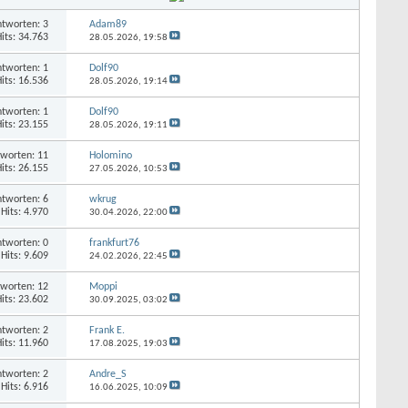
tworten: 3
Adam89
its: 34.763
28.05.2026,
19:58
tworten: 1
Dolf90
its: 16.536
28.05.2026,
19:14
tworten: 1
Dolf90
its: 23.155
28.05.2026,
19:11
worten: 11
Holomino
its: 26.155
27.05.2026,
10:53
tworten: 6
wkrug
Hits: 4.970
30.04.2026,
22:00
tworten: 0
frankfurt76
Hits: 9.609
24.02.2026,
22:45
worten: 12
Moppi
its: 23.602
30.09.2025,
03:02
tworten: 2
Frank E.
its: 11.960
17.08.2025,
19:03
tworten: 2
Andre_S
Hits: 6.916
16.06.2025,
10:09