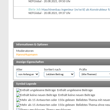
NDTGlobal
- 20.08.2021, 09:50 Uhr
Biete Job
Maschinenbau Ingenieur (m/w/d) als Konstrukteur f
NDTGlobal
- 20.08.2021, 09:37 Uhr
Informationen & Optionen
Moderatoren
HannoHupmann
Anzeige-Eigenschaften
Alter
Sortiert nach
Präfix
Symbol-Legende
Enthält ungelesene Beiträge
Enthält keine neuen Beiträge
Beliebtes Thema mit neue
Beliebtes Thema ohne neu
Thema geschlossen