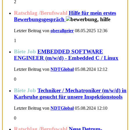
2
Ratschlag /Berufswahl
Hilfe für mein erstes
Bewerbungsgespräch
Letzter Beitrag von
oberallgeier
08.05.2025
12:36
1
Biete Job
EMBEDDED SOFTWARE
ENGINEER (m/w/d) - Embedded C / Linux
Letzter Beitrag von
NDTGlobal
05.08.2024
12:12
0
Biete Job
Techniker / Mechatroniker (m/w/d) in
Karlsruhe gesucht für unsere Inspektionstools
Letzter Beitrag von
NDTGlobal
05.08.2024
12:10
0
Ratschlag /Berufswahl
Neue Detrum-