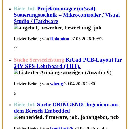
Biete Job
Projektmanager (m/w/d)
Steuerungstechnik – Mikrocontroller / Visual
Studio / Hardware
Letzter Beitrag von
Holomino
27.05.2026
10:53
11
Suche Serviceleistung
KiCad PCB-Layout für
24V SPS-Lehrboard (THT).
Letzter Beitrag von
wkrug
30.04.2026
22:00
6
Biete Job
Suche DRINGEND! Ingenieur aus
dem Bereich Embedded
Letzter Beitrag von
frankfurt76
24.02.2026
22:45