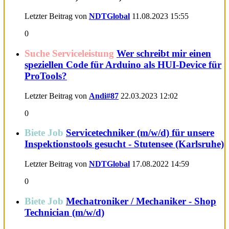
Letzter Beitrag von
NDTGlobal
11.08.2023
15:55
0
Suche Serviceleistung
Wer schreibt mir einen
speziellen Code für Arduino als HUI-Device für
ProTools?
Letzter Beitrag von
Andi#87
22.03.2023
12:02
0
Biete Job
Servicetechniker (m/w/d) für unsere
Inspektionstools gesucht - Stutensee (Karlsruhe)
Letzter Beitrag von
NDTGlobal
17.08.2022
14:59
0
Biete Job
Mechatroniker / Mechaniker - Shop
Technician (m/w/d)