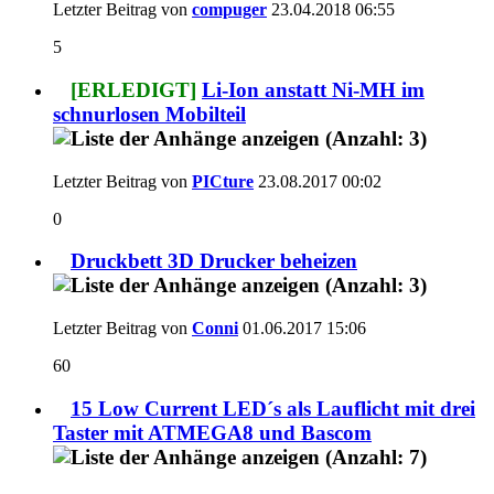
Letzter Beitrag von
compuger
23.04.2018
06:55
5
[ERLEDIGT]
Li-Ion anstatt Ni-MH im
schnurlosen Mobilteil
Letzter Beitrag von
PICture
23.08.2017
00:02
0
Druckbett 3D Drucker beheizen
Letzter Beitrag von
Conni
01.06.2017
15:06
60
15 Low Current LED´s als Lauflicht mit drei
Taster mit ATMEGA8 und Bascom