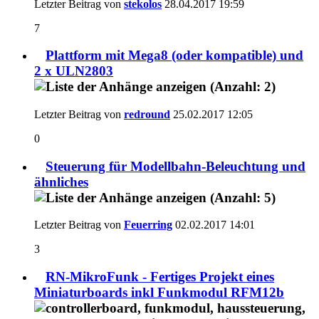
Letzter Beitrag von
stekolos
28.04.2017
19:59
7
Plattform mit Mega8 (oder kompatible) und
2 x ULN2803
Letzter Beitrag von
redround
25.02.2017
12:05
0
Steuerung für Modellbahn-Beleuchtung und
ähnliches
Letzter Beitrag von
Feuerring
02.02.2017
14:01
3
RN-MikroFunk - Fertiges Projekt eines
Miniaturboards inkl Funkmodul RFM12b