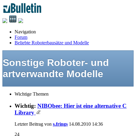
Navigation
Forum
Beliebte Roboterbausätze und Modelle
Sonstige Roboter- und
artverwandte Modelle
Wichtige Themen
Wichtig:
NIBObee: Hier ist eine alternative C
Library
Letzter Beitrag von
s.frings
14.08.2010
14:36
24