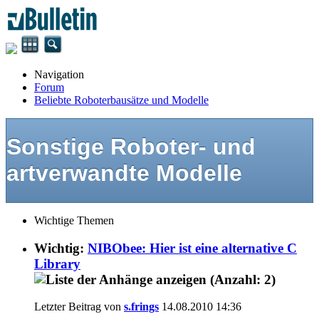
Navigation
Forum
Beliebte Roboterbausätze und Modelle
Sonstige Roboter- und
artverwandte Modelle
Wichtige Themen
Wichtig:
NIBObee: Hier ist eine alternative C
Library
Letzter Beitrag von
s.frings
14.08.2010
14:36