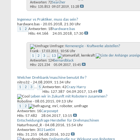
Antworten: 72
Searcher
Hits: 135.853
09.07.2019,
11:28
Ingeneur vs Praktiker, muss das sein?
hardware.bas
- 20.05.2018, 21:30 Uhr
1
2
Antworten: 18
hardware.bas
Hits: 44.166
24.05.2018,
17:30
Umfrage:
Kernenergie - Kraftwerke abstellen?
Frank
- 17.03.2011, 10:56 Uhr
1
2
3
...
13
Antworten: 124
bernardblack
Hits: 221.234
05.09.2017,
15:45
Welcher Drehbank/maschine benutzt Ihr?
nitro32
- 24.08.2009, 11:34 Uhr
1
2
3
...
5
Antworten: 42
Crazy Harry
Hits: 127.387
04.09.2017,
13:49
Leben wir in Zukunft mit Robotern zusammen?
Roboline
- 08.05.2015, 09:13 Uhr
1
2
Antworten: 16
Carposept
Hits: 57.482
28.04.2017,
13:15
Entscheidungsfrage Hersteller für Drehmaschinen
Naturfreund_R
- 04.08.2016, 15:54 Uhr
Antworten: 3
021aet04
Hits: 31.255
06.08.2016,
10:22
Onlinestudie zur Wirkung von Robotern