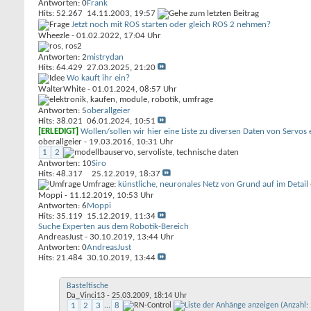
Antworten: 0
Frank
Hits: 52.267
14.11.2003,
19:57
Jetzt noch mit ROS starten oder gleich ROS 2 nehmen?
Wheezle
- 01.02.2022, 17:04 Uhr
Antworten: 2
mistrydan
Hits: 64.429
27.03.2025,
21:20
Wo kauft ihr ein?
WalterWhite
- 01.01.2024, 08:57 Uhr
Antworten: 5
oberallgeier
Hits: 38.021
06.01.2024,
10:51
[ERLEDIGT]
Wollen/sollen wir hier eine Liste zu diversen Daten von Servos e
oberallgeier
- 19.03.2016, 10:31 Uhr
1
2
Antworten: 10
Siro
Hits: 48.317
25.12.2019,
18:37
Umfrage:
künstliche, neuronales Netz von Grund auf im Detai
Moppi
- 11.12.2019, 10:53 Uhr
Antworten: 6
Moppi
Hits: 35.119
15.12.2019,
11:34
Suche Experten aus dem Robotik-Bereich
AndreasJust
- 30.10.2019, 13:44 Uhr
Antworten: 0
AndreasJust
Hits: 21.484
30.10.2019,
13:44
Basteltische
Da_Vinci13
- 25.03.2009, 18:14 Uhr
1
2
3
...
8