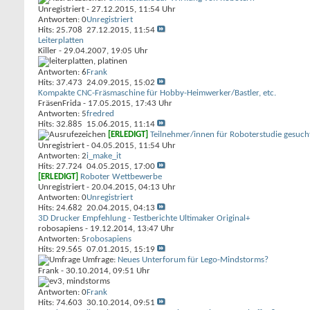
Unregistriert
- 27.12.2015, 11:54 Uhr
Antworten: 0
Unregistriert
Hits: 25.708
27.12.2015,
11:54
Leiterplatten
Killer
- 29.04.2007, 19:05 Uhr
Antworten: 6
Frank
Hits: 37.473
24.09.2015,
15:02
Kompakte CNC-Fräsmaschine für Hobby-Heimwerker/Bastler, etc.
FräsenFrida
- 17.05.2015, 17:43 Uhr
Antworten: 5
fredred
Hits: 32.885
15.06.2015,
11:14
[ERLEDIGT]
Teilnehmer/innen für Roboterstudie gesuch
Unregistriert
- 04.05.2015, 11:54 Uhr
Antworten: 2
i_make_it
Hits: 27.724
04.05.2015,
17:00
[ERLEDIGT]
Roboter Wettbewerbe
Unregistriert
- 20.04.2015, 04:13 Uhr
Antworten: 0
Unregistriert
Hits: 24.682
20.04.2015,
04:13
3D Drucker Empfehlung - Testberichte Ultimaker Original+
robosapiens
- 19.12.2014, 13:47 Uhr
Antworten: 5
robosapiens
Hits: 29.565
07.01.2015,
15:19
Umfrage:
Neues Unterforum für Lego-Mindstorms?
Frank
- 30.10.2014, 09:51 Uhr
Antworten: 0
Frank
Hits: 74.603
30.10.2014,
09:51