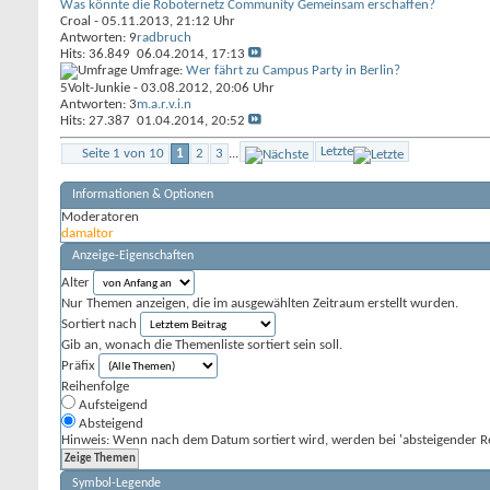
Was könnte die Roboternetz Community Gemeinsam erschaffen?
Croal
- 05.11.2013, 21:12 Uhr
Antworten: 9
radbruch
Hits: 36.849
06.04.2014,
17:13
Umfrage:
Wer fährt zu Campus Party in Berlin?
5Volt-Junkie
- 03.08.2012, 20:06 Uhr
Antworten: 3
m.a.r.v.i.n
Hits: 27.387
01.04.2014,
20:52
Letzte
Seite 1 von 10
1
2
3
...
Informationen & Optionen
Moderatoren
damaltor
Anzeige-Eigenschaften
Alter
Nur Themen anzeigen, die im ausgewählten Zeitraum erstellt wurden.
Sortiert nach
Gib an, wonach die Themenliste sortiert sein soll.
Präfix
Reihenfolge
Aufsteigend
Absteigend
Hinweis: Wenn nach dem Datum sortiert wird, werden bei 'absteigender Re
Symbol-Legende