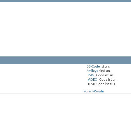
BB-Code
ist
an
.
Smileys
sind
an
.
[IMG]
Code ist
an
.
[VIDEO]
Code ist
an
.
HTML-Code ist
aus
.
Foren-Regeln