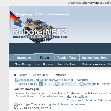
Diese Webseite verwendet Cookie
Startseite
Forum
Tueftler-Tests
Stellen-Anz. /Jobs
Neue Beiträge
Hilfe
Aktionen
Nützliche Links
Moderator-Aktionen
Pr
Forum
Community
Umfragen
-
Werbung
Letzte
Seite 1 von 10
1
2
3
...
Zeige Themen 
Forum:
Umfragen
Hier könnt Ihr eigene Umfragen (Thema Roboter/Elektronik etc.) erstellen als auch an 
Forum-Optionen
Forum durchsuchen
Titel
/
Erstellt von
Antworten
/
Hits
Letzter Beitrag v
Wichtig:
An Umfragen teilnehmen
Frank
- 14.11.2003, 19:57 Uhr