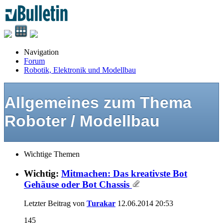
Navigation
Forum
Robotik, Elektronik und Modellbau
Allgemeines zum Thema
Roboter / Modellbau
Wichtige Themen
Wichtig:
Mitmachen: Das kreativste Bot
Gehäuse oder Bot Chassis
Letzter Beitrag von
Turakar
12.06.2014
20:53
145